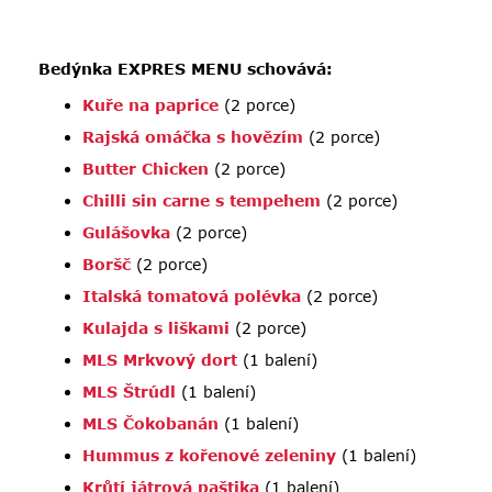
Bedýnka EXPRES MENU
schovává:
Kuře na paprice
(2 porce)
Rajská omáčka s hovězím
(2 porce)
Butter Chicken
(2 porce)
Chilli sin carne s tempehem
(2 porce)
Gulášovka
(2 porce)
Boršč
(2 porce)
Italská tomatová polévka
(2 porce)
Kulajda s liškami
(2 porce)
MLS Mrkvový dort
(1 balení)
MLS Štrúdl
(1 balení)
MLS Čokobanán
(1 balení)
Hummus z kořenové zeleniny
(1 balení)
Krůtí játrová paštika
(1 balení)