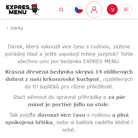
Přejít
Hledat
Nákupní
Me
na
Přihlášení
obsah
košík
Dárky
Dárek, který vykouzlí více času s rodinou, zažene
pořádný hlad a ještě uspokojí mlsný jazýček? Tohle
všechno umí jen bedýnka EXPRES MENU.
Krásná dřevěná bedýnka skrývá 14 oblíbených
dobrot z naší krkonošské kuchyně
, rozdělených
do tří šuplíčků pro různé příležitosti.
Stačí sáhnout do správné přihrádky a
za pár
minut je poctivé jídlo na stole
.
Tak pojďte
darovat více času
s rodinou
a plná
spokojená bříška
, nebo si balíček nadělte klidně i
sobě.