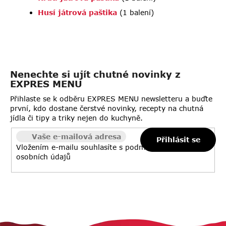
Husí játrová paštika
(1 balení)
Nenechte si ujít chutné novinky z
EXPRES MENU
Přihlaste se k odběru EXPRES MENU newsletteru a buďte
první, kdo dostane čerstvé novinky, recepty na chutná
jídla či tipy a triky nejen do kuchyně.
Přihlásit se
Vložením e-mailu souhlasíte s
podmínkami ochrany
osobních údajů
Z