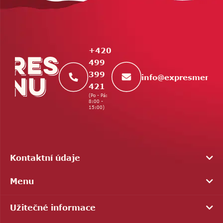
á
p
a
t
+420
í
499
399
info
@
expresmenu.
421
(Po - Pá:
8:00 -
15:00)
Kontaktní údaje
Menu
Užitečné informace