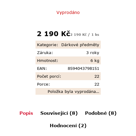
Vyprodáno
Měrná
2 190 Kč
2 190 Kč / 1 ks
cena:
Kategorie
:
Dárkové předměty
Záruka
:
3 roky
Hmotnost
:
6 kg
EAN
:
8594043798151
Počet porcí
:
22
Porce
:
22
Položka byla vyprodána…
Popis
Související (8)
Podobné (8)
Hodnocení (2)