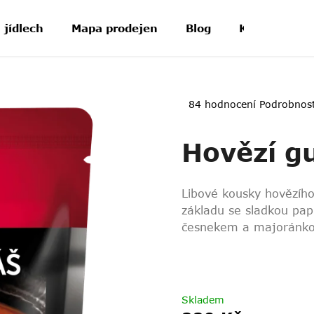
 jídlech
Mapa prodejen
Blog
Kontakt
Průměrné
84 hodnocení
Podrobnos
hodnocení
produktu
Hovězí g
je
4,2
z
5
Libové kousky hovězí
hvězdiček.
základu se sladkou pa
česnekem a majoránko
Skladem