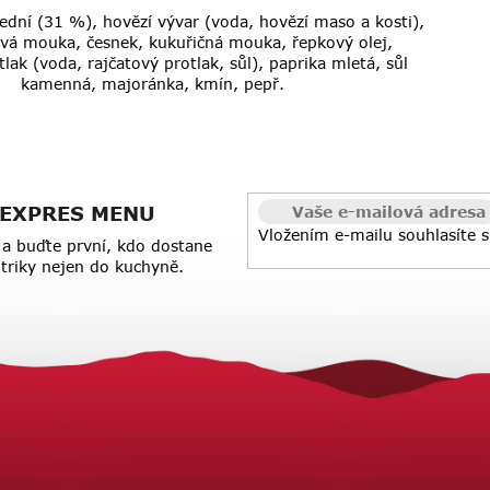
ední (31 %), hovězí vývar (voda, hovězí maso a kosti),
ová mouka, česnek, kukuřičná mouka, řepkový olej,
tlak (voda, rajčatový protlak, sůl), paprika mletá, sůl
kamenná, majoránka, kmín, pepř.
 z EXPRES MENU
Vložením e-mailu souhlasíte 
a buďte první, kdo dostane
a triky nejen do kuchyně.