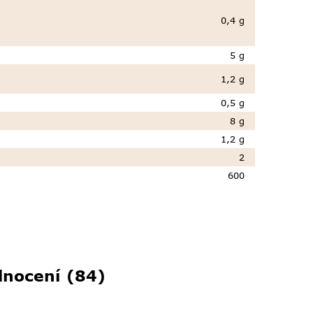
0,4 g
5 g
1,2 g
0,5 g
8 g
1,2 g
2
600
nocení (84)