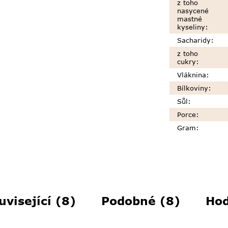
z toho
nasycené
mastné
kyseliny
:
Sacharidy
:
z toho
cukry
:
Vláknina
:
Bílkoviny
:
Sůl
:
Porce
:
Gram
:
uvisející (8)
Podobné (8)
Hod