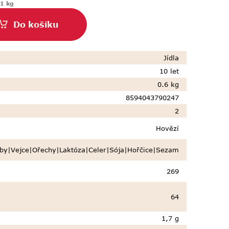
 1 kg
Do košíku
Jídla
10 let
0.6 kg
8594043790247
2
Hovězí
by|Vejce|Ořechy|Laktóza|Celer|Sója|Hořčice|Sezam
269
64
1,7 g