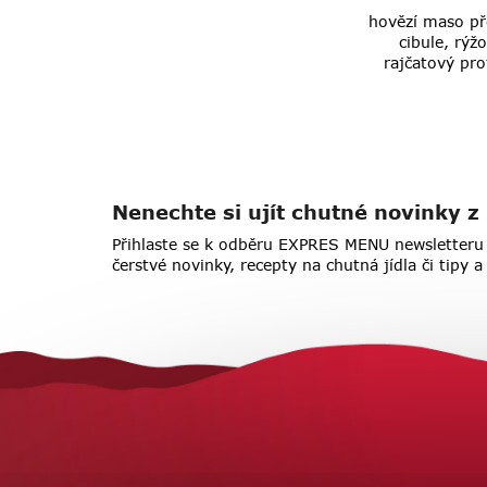
hovězí maso př
cibule, rýž
rajčatový pro
Nenechte si ujít chutné novinky
Přihlaste se k odběru EXPRES MENU newsletteru 
čerstvé novinky, recepty na chutná jídla či tipy 
Z
á
p
a