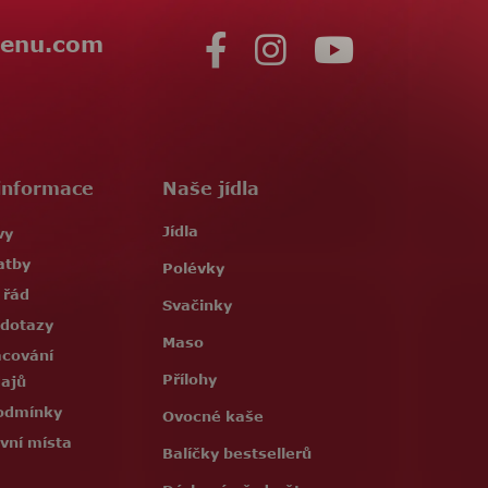
enu.com
informace
Naše jídla
Jídla
vy
atby
Polévky
 řád
Svačinky
 dotazy
Maso
acování
Přílohy
dajů
odmínky
Ovocné kaše
vní místa
Balíčky bestsellerů