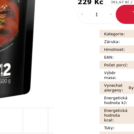
229 Kč
Měrná
381,67 Kč /
cena:
Kategorie
:
Záruka
:
Hmotnost
:
EAN
:
Počet porcí
:
Výběr
masa
:
Vynechat
Ry
alergeny
:
Energetická
hodnota kJ
:
Energetická
hodnota
kcal
:
Tuky
: