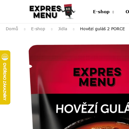
Přejít
na
E-shop
O
obsah
Domů
E-shop
Jídla
Hovězí guláš
2 PORCE