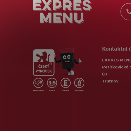
t
í
Kontaktní 
EXPRES MENU,
Petříkovická 
03
Trutnov