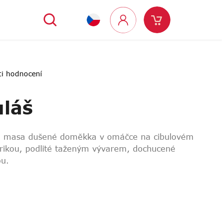
Hledat
Nákupní
Přihlášení
košík
ti hodnocení
uláš
ho masa dušené doměkka v omáčce na cibulovém
prikou, podlité taženým vývarem, dochucené
u.