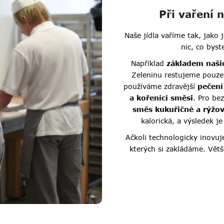
Při vaření
Naše jídla vaříme tak, jako
nic, co byst
Například
základem naši
Zeleninu restujeme pouz
používáme zdravější
pečení
a kořenící směsi
. Pro bez
směs kukuřičné a rýžo
kalorická, a výsledek j
Ačkoli technologicky inovuj
kterých si zakládáme. Větš