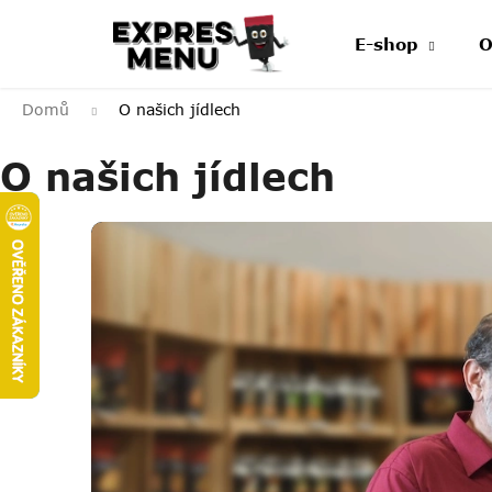
Přejít
na
E-shop
O
obsah
Domů
O našich jídlech
O našich jídlech