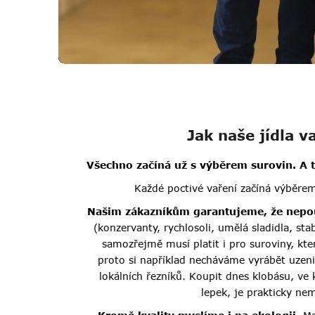
Jak naše jídla v
Všechno začíná už s výběrem surovin. A
Každé poctivé vaření začíná výběrem
Našim zákazníkům garantujeme, že nepo
(konzervanty, rychlosoli, umělá sladidla, stab
samozřejmě musí platit i pro suroviny, kte
proto si například necháváme vyrábět uzen
lokálních řezníků. Koupit dnes klobásu, ve 
lepek, je prakticky ne