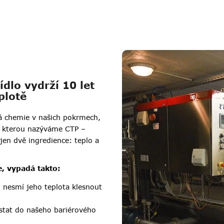
ídlo vydrží 10 let
plotě
ná chemie v našich pokrmech,
i, kterou nazýváme CTP –
jen dvě ingredience: teplo a
, vypadá takto:
 nesmí jeho teplota klesnout
stat do našeho bariérového