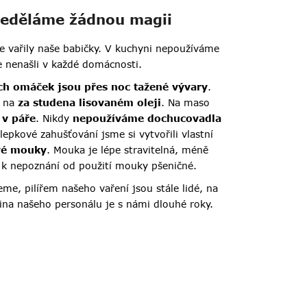
 neděláme žádnou magii
 je vařily naše babičky. V kuchyni nepoužíváme
e nenašli v každé domácnosti.
ch omáček jsou přes noc tažené vývary
.
e na
za studena lisovaném oleji
. Na maso
 v páře
. Nikdy
nepoužíváme dochucovadla
lepkové zahušťování jsme si vytvořili vlastní
vé mouky
. Mouka je lépe stravitelná, méně
e k nepoznání od použití mouky pšeničné.
eme, pilířem našeho vaření jsou stále lidé, na
ina našeho personálu je s námi dlouhé roky.