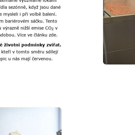
ximálně využíváme lokální
jídla sezónně, když jsou dané
 mysleli i při volbě balení.
vém bariérovém sáčku. Tento
 výrazně nižší emise CO
v
2
ádobou. Více ve článku
zde
.
é životní podmínky zvířat.
teří v tomto směru sdílejí
epic u nás mají červenou.