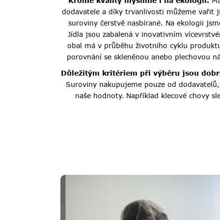
Kromě kvality myslíme i na ekologii.
Ma
dodavatele a díky trvanlivosti můžeme vařit 
suroviny čerstvě nasbírané. Na ekologii jsme
Jídla jsou zabalená v inovativním vícevrst
obal má v průběhu životního cyklu produktu
porovnání se skleněnou anebo plechovou n
Důležitým kritériem při výběru jsou dobr
Suroviny nakupujeme pouze od dodavatelů, k
naše hodnoty. Například klecové chovy sl