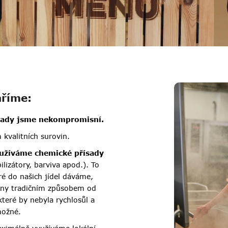
aříme:
 tady jsme nekompromisní.
 kvalitních surovin.
užíváme chemické přísady
ilizátory, barviva apod.). To
ré do našich jídel dáváme,
iny tradičním způsobem od
které by nebyla rychlosůl a
možné.