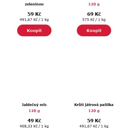
zeleninou
120 g
120 g
59 Kč
69 Kč
Měrná
Měrná
491,67 Kč / 1 kg
575 Kč / 1 kg
cena:
cena:
Koupit
Koupit
Jablečný mls
Krůtí játrová paštika
120 g
120 g
49 Kč
59 Kč
Měrná
Měrná
408,33 Kč / 1 kg
491,67 Kč / 1 kg