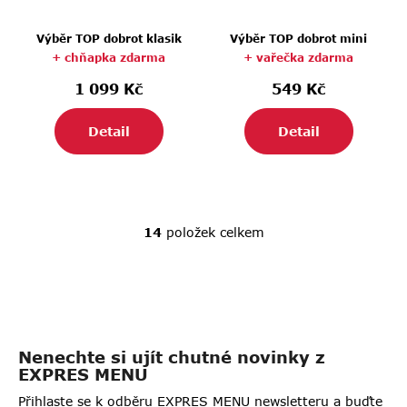
Výběr TOP dobrot klasik
Výběr TOP dobrot mini
+ chňapka zdarma
+ vařečka zdarma
1 099 Kč
549 Kč
Detail
Detail
14
položek celkem
O
v
l
á
d
a
Nenechte si ujít chutné novinky z
c
EXPRES MENU
í
p
Přihlaste se k odběru EXPRES MENU newsletteru a buďte