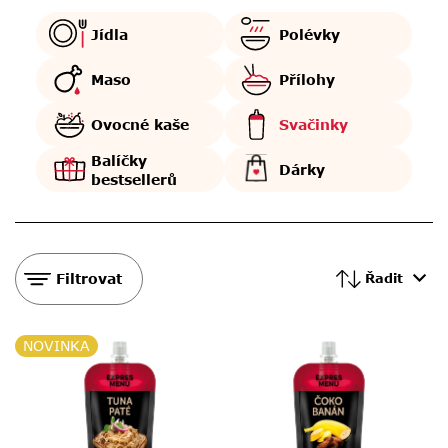
Jídla
Polévky
Maso
Přílohy
Ovocné kaše
Svačinky
Balíčky
Dárky
bestsellerů
Filtrovat
Řadit
V
NOVINKA
ý
p
i
s