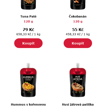
p
r
o
Tuna Paté
Čokobanán
d
120 g
120 g
u
79 Kč
55 Kč
k
Měrná
Měrná
658,33 Kč / 1 kg
458,33 Kč / 1 kg
cena:
cena:
t
Koupit
Koupit
ů
Hummus s kořenovou
Husí játrová paštika