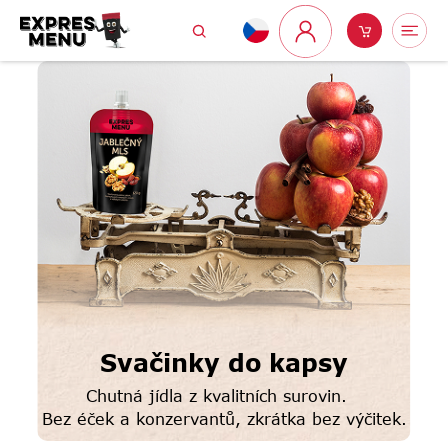
Přejít
Hledat
Nákupní
Me
na
Přihlášení
obsah
košík
Svačinky do kapsy
Chutná jídla z kvalitních surovin.
Bez éček a konzervantů, zkrátka bez výčitek.