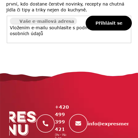
r
první, kdo dostane čerstvé novinky, recepty na chutná
jídla či tipy a triky nejen do kuchyně.
v
k
Přihlásit se
y
Vložením e-mailu souhlasíte s
podmínkami ochrany
v
osobních údajů
ý
p
i
s
u
Z
á
p
a
t
+420
í
499
399
info
@
expresmenu.
421
(Po - Pá: