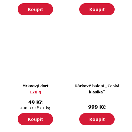
cena:
cena:
Koupit
Koupit
Mrkvový dort
Dárkové balení „Česká
120 g
klasika”
49 Kč
999 Kč
Měrná
408,33 Kč / 1 kg
cena:
Koupit
Koupit