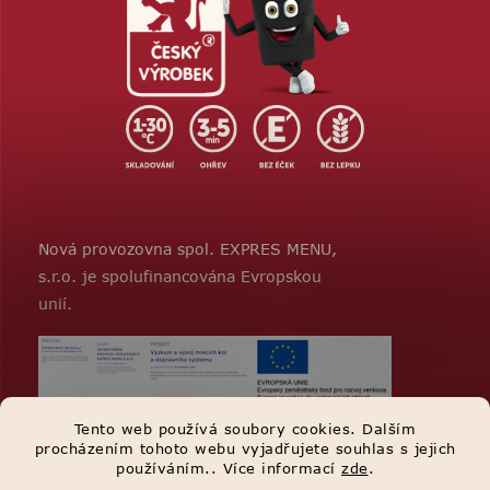
Nová provozovna spol. EXPRES MENU,
s.r.o. je spolufinancována Evropskou
unií.
Tento web používá soubory cookies. Dalším
procházením tohoto webu vyjadřujete souhlas s jejich
používáním.. Více informací
zde
.