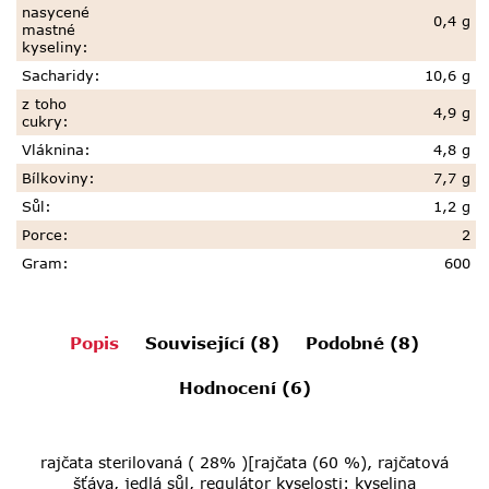
nasycené
0,4 g
mastné
kyseliny
:
Sacharidy
:
10,6 g
z toho
4,9 g
cukry
:
Vláknina
:
4,8 g
Bílkoviny
:
7,7 g
Sůl
:
1,2 g
Porce
:
2
Gram
:
600
Popis
Související (8)
Podobné (8)
Hodnocení (6)
rajčata sterilovaná ( 28% )[rajčata (60 %), rajčatová
šťáva, jedlá sůl, regulátor kyselosti: kyselina