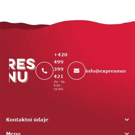
Z
á
p
a
t
+420
í
499
399
info
@
expresmenu.
421
(Po - Pá:
8:00 -
16:00)
Kontaktní údaje
Menu