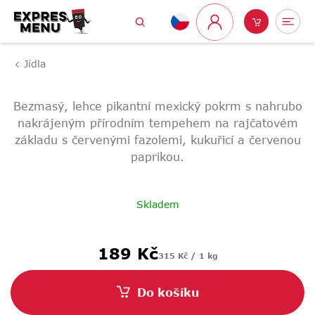
Přejít
Hledat
Nákupní
Me
na
Přihlášení
obsah
košík
Jídla
Bezmasý, lehce pikantní mexický pokrm s nahrubo
nakrájeným přírodním tempehem na rajčatovém
základu s červenými fazolemi, kukuřicí a červenou
paprikou.
Skladem
Měrná
189 Kč
315 Kč / 1 kg
cena:
Do košíku