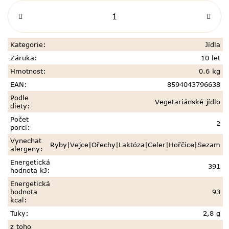
Kategorie
:
Jídla
Záruka
:
10 let
Hmotnost
:
0.6 kg
EAN
:
8594043796638
Podle
Vegetariánské jídlo
diety
:
Počet
2
porcí
:
Vynechat
Ryby|Vejce|Ořechy|Laktóza|Celer|Hořčice|Sezam
alergeny
:
Energetická
391
hodnota kJ
:
Energetická
hodnota
93
kcal
:
Tuky
:
2,8 g
z toho