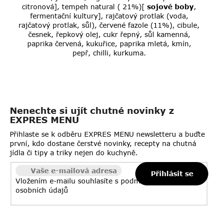
citronová],
tempeh natural ( 21%)[
sojové boby
,
fermentační kultury],
rajčatový protlak (voda,
rajčatový protlak, sůl), červené fazole (11%), cibule,
česnek, řepkový olej, cukr řepný, sůl kamenná,
paprika červená, kukuřice, paprika mletá, kmín,
pepř, chilli, kurkuma.
Nenechte si ujít chutné novinky z
EXPRES MENU
Přihlaste se k odběru EXPRES MENU newsletteru a buďte
první, kdo dostane čerstvé novinky, recepty na chutná
jídla či tipy a triky nejen do kuchyně.
Přihlásit se
Vložením e-mailu souhlasíte s
podmínkami ochrany
osobních údajů