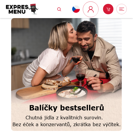
Přejít
Hledat
Nákupní
Me
na
Přihlášení
obsah
košík
Balíčky bestsellerů
Chutná jídla z kvalitních surovin.
Bez éček a konzervantů, zkrátka bez výčitek.