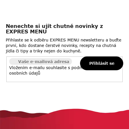
l
á
d
a
Nenechte si ujít chutné novinky z
c
EXPRES MENU
í
p
Přihlaste se k odběru EXPRES MENU newsletteru a buďte
r
první, kdo dostane čerstvé novinky, recepty na chutná
jídla či tipy a triky nejen do kuchyně.
v
k
Přihlásit se
y
Vložením e-mailu souhlasíte s
podmínkami ochrany
v
osobních údajů
ý
p
i
s
u
Z
á
p