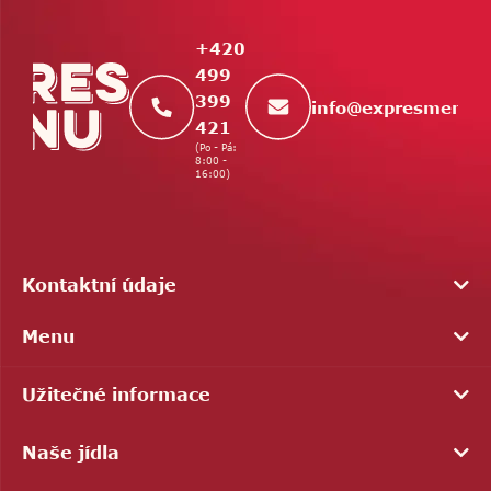
a
t
+420
í
499
399
info
@
expresmenu.
421
(Po - Pá:
8:00 -
16:00)
Kontaktní údaje
Menu
Užitečné informace
Naše jídla