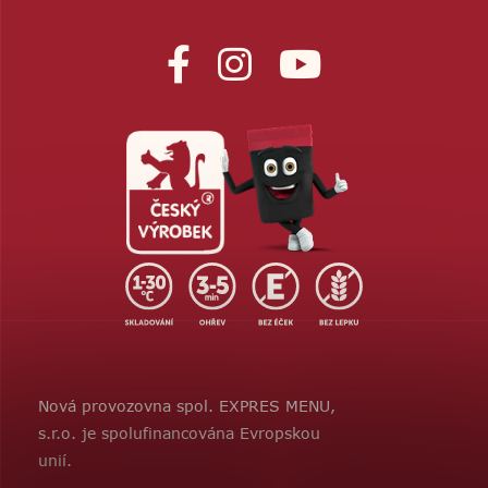
Nová provozovna spol. EXPRES MENU,
s.r.o. je spolufinancována Evropskou
unií.