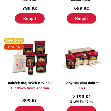
799 Kč
699 Kč
Koupit
Koupit
NOVINKA
DÁREK
Balíček thajských novinek
Bedýnka plná dobrot
+ látková taška zdarma
1 ks
2 190 Kč
899 Kč
Měrná
2 190 Kč / 1 ks
cena: