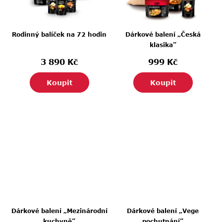
p
r
o
Rodinný balíček na 72 hodin
Dárkové balení „Česká
d
klasika”
u
3 890 Kč
999 Kč
k
Koupit
Koupit
t
ů
Dárkové balení „Mezinárodní
Dárkové balení „Vege
kuchyně”
pochutnání”