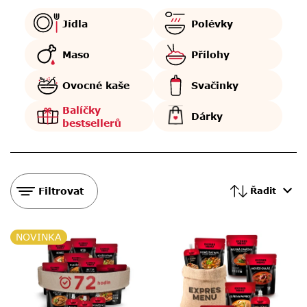
Jídla
Polévky
Maso
Přílohy
Ovocné kaše
Svačinky
Balíčky
Dárky
bestsellerů
Filtrovat
Řadit
V
NOVINKA
ý
p
i
s