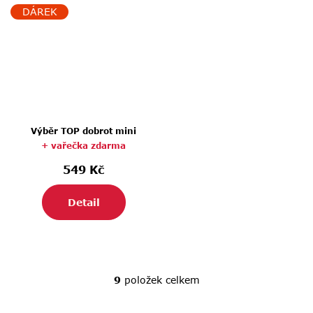
DÁREK
Výběr TOP dobrot mini
+ vařečka zdarma
549 Kč
Detail
9
položek celkem
O
v