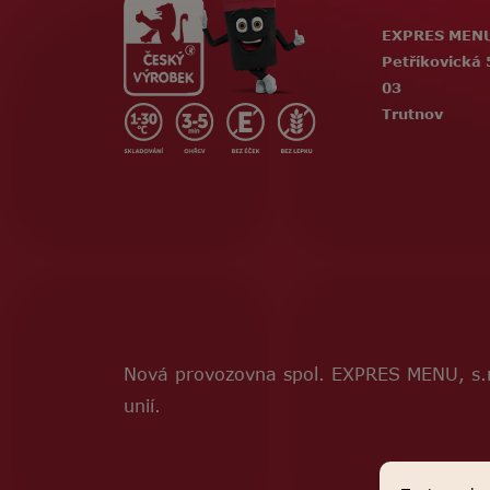
EXPRES MENU,
Petříkovická 
03
Trutnov
Nová provozovna spol. EXPRES MENU, s.r
unií.