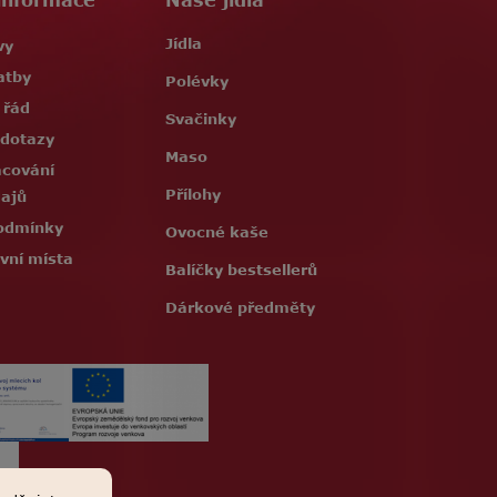
informace
Naše jídla
Jídla
vy
atby
Polévky
 řád
Svačinky
 dotazy
Maso
acování
Přílohy
dajů
odmínky
Ovocné kaše
vní místa
Balíčky bestsellerů
Dárkové předměty