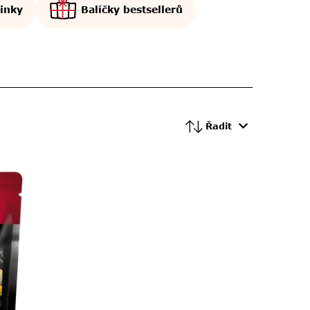
inky
Balíčky bestsellerů
Řadit