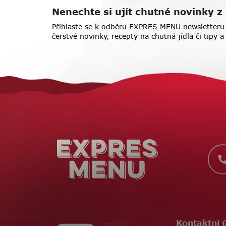
Nenechte si ujít chutné novinky
Přihlaste se k odběru EXPRES MENU newsletteru 
čerstvé novinky, recepty na chutná jídla či tipy 
Z
á
p
a
t
í
Kontaktní 