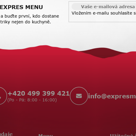
a
 z EXPRES MENU
c
Vložením e-mailu souhlasíte 
í
a buďte první, kdo dostane
p
a triky nejen do kuchyně.
r
v
k
y
v
ý
p
i
s
u
+420 499 399 421
info
@
expresm
(Po - Pá: 8:00 - 16:00)
údaje