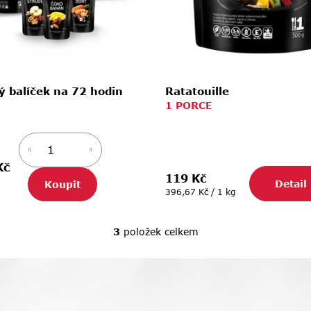
ý balíček na 72 hodin
Ratatouille
1 PORCE
Kč
119 Kč
Detail
Koupit
Měrná
396,67 Kč / 1 kg
cena:
3
položek celkem
O
v
l
á
d