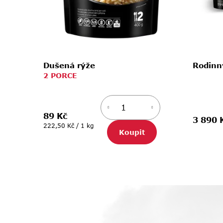
u
k
t
ů
Dušená rýže
Rodinn
2 PORCE
89 Kč
3 890 
Měrná
222,50 Kč / 1 kg
Koupit
cena: