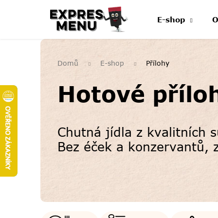
Přejít
na
E-shop
O
obsah
Domů
E-shop
Přílohy
Hotové přílo
Chutná jídla z kvalitních
Bez éček a konzervantů, z