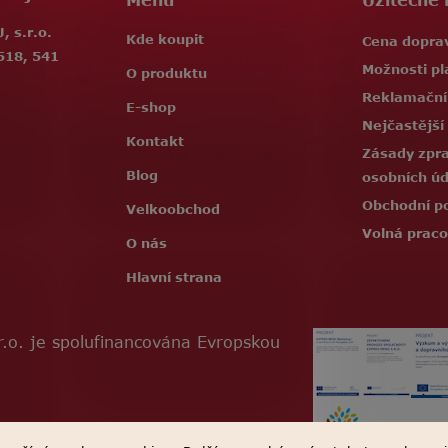
Menu
Užitečné 
 s.r.o.
Kde koupit
Cena dopra
518, 541
Možnosti pl
O produktu
Reklamační
E-shop
Nejčastější
Kontakt
Zásady zpr
Blog
osobních ú
Obchodní p
Velkoobchod
Volná praco
O nás
Hlavní strana
.o. je spolufinancována Evropskou