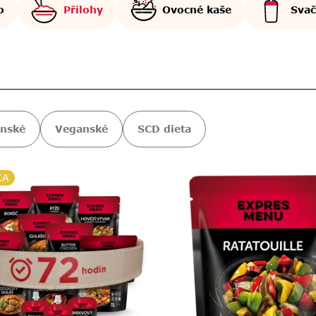
o
Přílohy
Ovocné kaše
Svač
ánské
Veganské
SCD dieta
KA