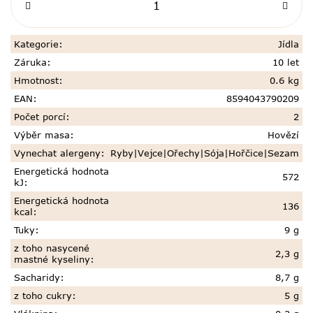
Kategorie
:
Jídla
Záruka
:
10 let
Hmotnost
:
0.6 kg
EAN
:
8594043790209
Počet porcí
:
2
Výběr masa
:
Hovězí
Vynechat alergeny
:
Ryby|Vejce|Ořechy|Sója|Hořčice|Sezam
Energetická hodnota
572
kJ
:
Energetická hodnota
136
kcal
:
Tuky
:
9 g
z toho nasycené
2,3 g
mastné kyseliny
:
Sacharidy
:
8,7 g
z toho cukry
:
5 g