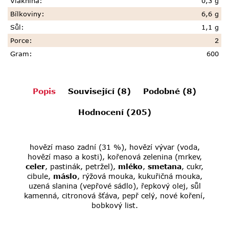
Vláknina
:
0,3 g
Bílkoviny
:
6,6 g
Sůl
:
1,1 g
Porce
:
2
Gram
:
600
Popis
Související (8)
Podobné (8)
Hodnocení (205)
hovězí maso zadní (31 %), hovězí vývar (voda,
hovězí maso a kosti), kořenová zelenina (mrkev,
celer
, pastinák, petržel),
mléko
,
smetana
, cukr,
cibule,
máslo
, rýžová mouka, kukuřičná mouka,
uzená slanina (vepřové sádlo), řepkový olej, sůl
kamenná, citronová šťáva, pepř celý, nové koření,
bobkový list.