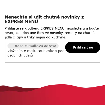
Nenechte si ujít chutné novinky z
EXPRES MENU
Přihlaste se k odběru EXPRES MENU newsletteru a buďte
první, kdo dostane čerstvé novinky, recepty na chutná
jídla či tipy a triky nejen do kuchyně.
Přihlásit se
Vložením e-mailu souhlasíte s
podmínkami ochrany
osobních údajů
Z
á
p
a