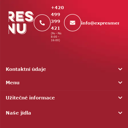
t
+420
í
499
399
info
@
expresmenu.
421
(Po - Pá:
8:00 -
16:00)
Kontaktní údaje
Menu
Užitečné informace
Naše jídla