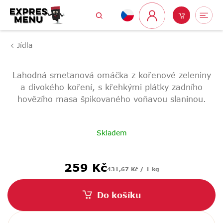
Přejít
Hledat
Nákupní
Me
na
Přihlášení
obsah
košík
Jídla
Lahodná smetanová omáčka z kořenové zeleniny
a divokého koření, s křehkými plátky zadního
hovězího masa špikovaného voňavou slaninou.
Skladem
Měrná
259 Kč
431,67 Kč / 1 kg
cena:
Do košíku