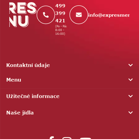
í
499
399
info
@
expresmenu.
421
(Po - Pá:
8:00 -
16:00)
Kontaktní údaje
Menu
Užitečné informace
Naše jídla