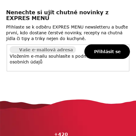
Nenechte si ujít chutné novinky z
EXPRES MENU
Přihlaste se k odběru EXPRES MENU newsletteru a buďte
první, kdo dostane čerstvé novinky, recepty na chutná
jídla či tipy a triky nejen do kuchyně.
Přihlásit se
Vložením e-mailu souhlasíte s
podmínkami ochrany
osobních údajů
Z
á
p
a
t
+420