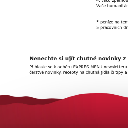
4. Jako zpětno
Vaše humanitár
* peníze na te
5 pracovních d
Nenechte si ujít chutné novinky
Přihlaste se k odběru EXPRES MENU newsletteru 
čerstvé novinky, recepty na chutná jídla či tipy 
Z
á
p