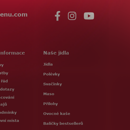
enu.com
informace
Naše jídla
Jídla
vy
atby
Polévky
 řád
Svačinky
 dotazy
Maso
acování
Přílohy
dajů
odmínky
Ovocné kaše
vní místa
Balíčky bestsellerů