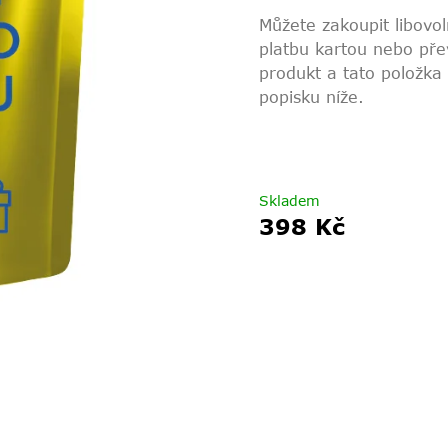
Můžete zakoupit libovol
platbu kartou nebo pře
produkt a tato položka
popisku níže.
Skladem
398 Kč
Měrná
cena: