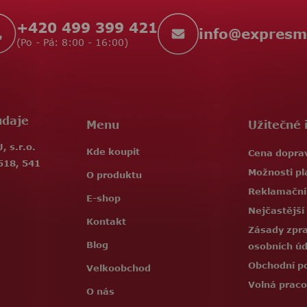
+420 499 399 421
info
@
expresm
(Po - Pá: 8:00 - 16:00)
údaje
Menu
Užitečné 
 s.r.o.
Kde koupit
Cena dopra
518, 541
Možnosti pl
O produktu
Reklamační
E-shop
Nejčastější
Kontakt
Zásady zpr
Blog
osobních ú
Obchodní p
Velkoobchod
Volná praco
O nás