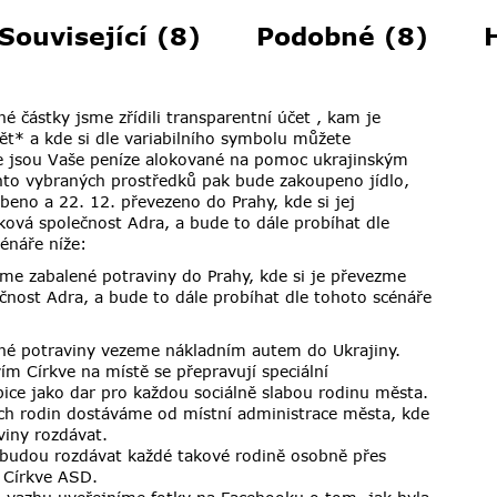
Související (8)
Podobné (8)
é částky jsme zřídili
transparentní účet
, kam je
t* a kde si dle variabilního symbolu můžete
že jsou Vaše peníze alokované na pomoc ukrajinským
hto vybraných prostředků pak bude zakoupeno jídlo,
eno a 22. 12. převezeno do Prahy, kde si jej
ová společnost Adra, a bude to dále probíhat dle
cénáře níže:
me zabalené potraviny do Prahy, kde si je převezme
čnost Adra, a bude to dále probíhat dle tohoto scénáře
né potraviny vezeme nákladním autem do Ukrajiny.
vím Církve na místě se přepravují speciální
ice jako dar pro každou sociálně slabou rodinu města.
h rodin dostáváme od místní administrace města, kde
viny rozdávat.
 budou rozdávat každé takové rodině osobně přes
 Církve ASD.