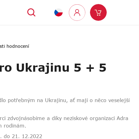
Hledat
Nákupní
Přihlášení
košík
sti hodnocení
ro Ukrajinu 5 + 5
lo potřebným na Ukrajinu, ať mají o něco veselejší
ci zdvojnásobíme a díky neziskové organizaci Adra
m rodinám.
. do 21. 12.2022