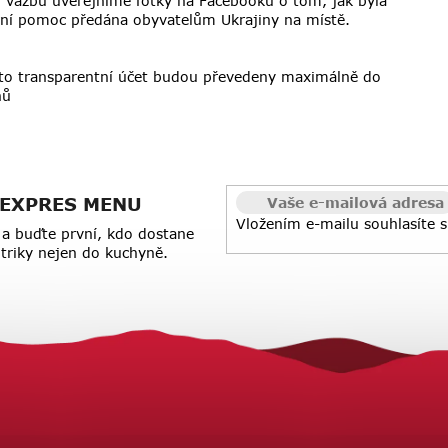
u vazbu uveřejníme fotky na Facebooku o tom, jak byla
ní pomoc předána obyvatelům Ukrajiny na místě.
nto transparentní účet budou převedeny maximálně do
nů
 z EXPRES MENU
Vložením e-mailu souhlasíte 
a buďte první, kdo dostane
a triky nejen do kuchyně.