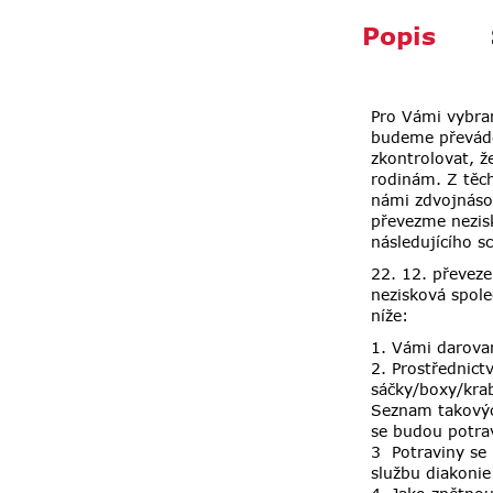
Popis
Pro Vámi vybran
budeme převádě
zkontrolovat, 
rodinám. Z těc
námi zdvojnásob
převezme nezisk
následujícího s
22. 12. převeze
nezisková spole
níže:
1. Vámi darova
2. Prostřednict
sáčky/boxy/krab
Seznam takovýc
se budou potra
3 Potraviny se
službu diakonie