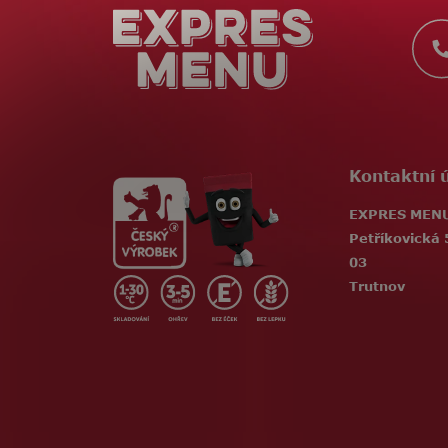
a
t
í
Kontaktní 
EXPRES MENU,
Petříkovická 
03
Trutnov