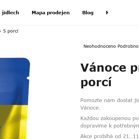
 jídlech
Mapa prodejen
Blog
Kontakt
+ 5 porcí
Průměrné
Neohodnoceno
Podrobno
hodnocení
produktu
Vánoce p
je
0,0
z
porcí
5
hvězdiček.
Pomozte nám dostat jíd
Vánoce.
Každou zakoupenou por
dopravíme k potřebný
Akce probíhá od 21. 11