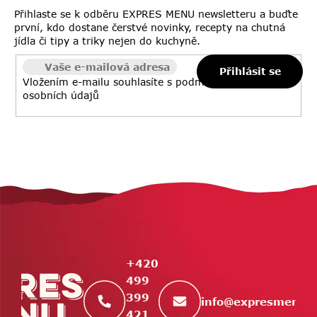
Přihlaste se k odběru EXPRES MENU newsletteru a buďte
první, kdo dostane čerstvé novinky, recepty na chutná
jídla či tipy a triky nejen do kuchyně.
Přihlásit se
Vložením e-mailu souhlasíte s
podmínkami ochrany
osobních údajů
Z
á
p
a
t
+420
í
499
399
info
@
expresmenu.
421