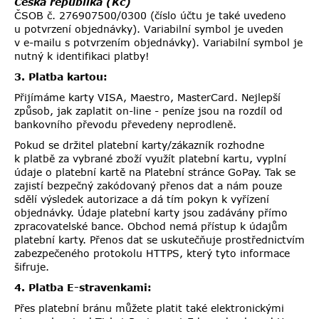
Česká republika (Kč)
ČSOB č.
276907500/0300
(číslo účtu je také uvedeno
u potvrzení objednávky). Variabilní symbol je uveden
v e-mailu s potvrzením objednávky). Variabilní symbol je
nutný k identifikaci platby!
3. Platba kartou:
Přijímáme karty VISA, Maestro, MasterCard. Nejlepší
způsob, jak zaplatit on-line - peníze jsou na rozdíl od
bankovního převodu převedeny neprodleně.
Pokud se držitel platební karty/zákazník rozhodne
k platbě za vybrané zboží využít platební kartu, vyplní
údaje o platební kartě na Platební stránce GoPay. Tak se
zajistí bezpečný zakódovaný přenos dat a nám pouze
sdělí výsledek autorizace a dá tím pokyn k vyřízení
objednávky. Údaje platební karty jsou zadávány přímo
zpracovatelské bance. Obchod nemá přístup k údajům
platební karty. Přenos dat se uskutečňuje prostřednictvím
zabezpečeného protokolu HTTPS, který tyto informace
šifruje.
4. Platba E-stravenkami:
Přes platební bránu můžete platit také elektronickými