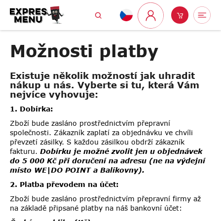
Přejít
Hledat
Nákupní
Me
na
Přihlášení
obsah
košík
Možnosti platby
Existuje několik možností jak uhradit
nákup u nás. Vyberte si tu, která Vám
nejvíce vyhovuje:
1. Dobírka:
Zboží bude zasláno prostřednictvím přepravní
společnosti. Zákazník zaplatí za objednávku ve chvíli
převzetí zásilky. S každou zásilkou obdrží zákazník
fakturu.
Dobírku je možné zvolit jen u objednávek
do 5 000 Kč při doručení na adresu (ne na výdejní
místo WE|DO POINT a Balíkovny).
2. Platba převodem na účet:
Zboží bude zasláno prostřednictvím přepravní firmy až
na základě připsané platby na náš bankovní účet: