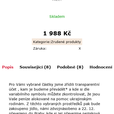
Skladem
1 988 Kč
Měrná
cena:
Kategorie
:
Zrušené produkty
Záruka
:
X
Popis
Související (8)
Podobné (8)
Hodnocení
Pro Vámi vybrané částky jsme zřídili
transparentní
účet
, kam je budeme převádět* a kde si dle
variabilního symbolu můžete zkontrolovat, že jsou
Vaše peníze alokované na pomoc ukrajinským
rodinám. Z těchto vybraných prostředků pak bude
zakoupeno jídlo, námi zdvojnásobeno a 22. 12.
převezeno do Prahy, kde si jej převezme nezisková