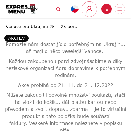
Přejít
Hledat
Nákupní
Me
na
Přihlášení
obsah
košík
Vánoce pro Ukrajinu 25 + 25 porcí
ARCHIV
Pomozte nám dostat jídlo potřebným na Ukrajinu,
ať mají o něco veselejší Vánoce.
Každou zakoupenou porci zdvojnásobíme a díky
neziskové organizaci Adra dopravíme k potřebným
rodinám.
Akce probíhá od 21. 11. do 21. 12.2022
Můžete zakoupit libovolné množství poukazů, stačí
ho vložit do košíku, dát platbu kartou nebo
převodem a zvolit dopravu zdarma – je to virtuální
produkt a tato položka bude součástí
faktury. Veškeré informace naleznete v popisku
níže.