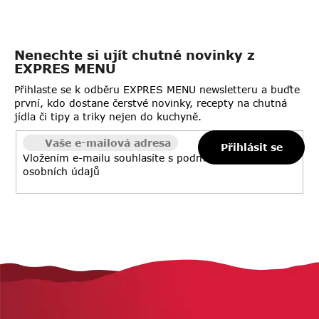
Nenechte si ujít chutné novinky z
EXPRES MENU
Přihlaste se k odběru EXPRES MENU newsletteru a buďte
první, kdo dostane čerstvé novinky, recepty na chutná
jídla či tipy a triky nejen do kuchyně.
Přihlásit se
Vložením e-mailu souhlasíte s
podmínkami ochrany
osobních údajů
Z
á
p