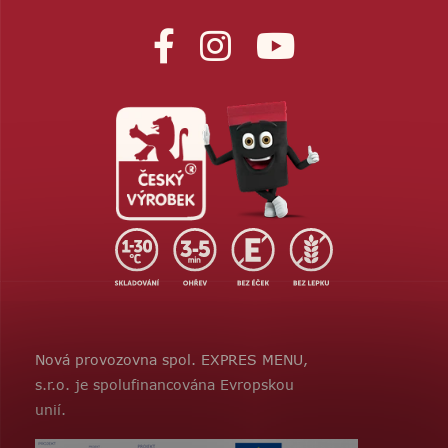
Nová provozovna spol. EXPRES MENU,
s.r.o. je spolufinancována Evropskou
unií.