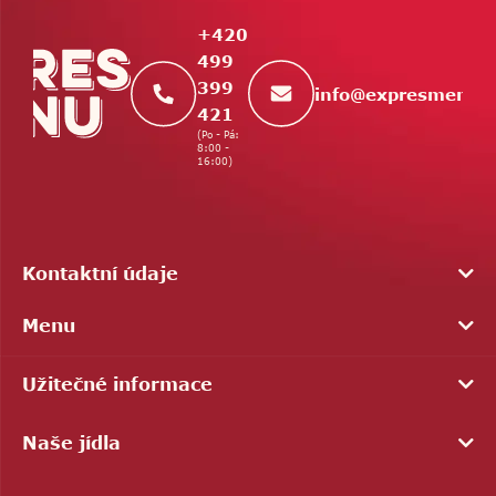
a
t
+420
í
499
399
info
@
expresmenu.
421
(Po - Pá:
8:00 -
16:00)
Kontaktní údaje
Menu
Užitečné informace
Naše jídla