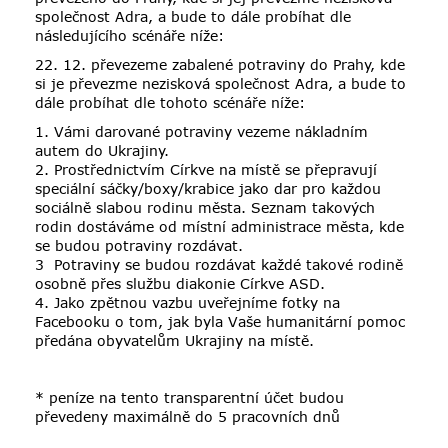
společnost Adra, a bude to dále probíhat dle
následujícího scénáře níže:
22. 12. převezeme zabalené potraviny do Prahy, kde
si je převezme nezisková společnost Adra, a bude to
dále probíhat dle tohoto scénáře níže:
1. Vámi darované potraviny vezeme nákladním
autem do Ukrajiny.
2. Prostřednictvím Církve na místě se přepravují
speciální sáčky/boxy/krabice jako dar pro každou
sociálně slabou rodinu města. Seznam takových
rodin dostáváme od místní administrace města, kde
se budou potraviny rozdávat.
3 Potraviny se budou rozdávat každé takové rodině
osobně přes službu diakonie Církve ASD.
4. Jako zpětnou vazbu uveřejníme fotky na
Facebooku o tom, jak byla Vaše humanitární pomoc
předána obyvatelům Ukrajiny na místě.
* peníze na tento transparentní účet budou
převedeny maximálně do 5 pracovních dnů