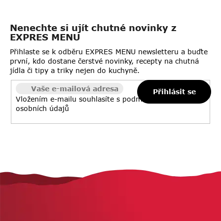
Nenechte si ujít chutné novinky z
EXPRES MENU
Přihlaste se k odběru EXPRES MENU newsletteru a buďte
první, kdo dostane čerstvé novinky, recepty na chutná
jídla či tipy a triky nejen do kuchyně.
Přihlásit se
Vložením e-mailu souhlasíte s
podmínkami ochrany
osobních údajů
Z
á
p
a