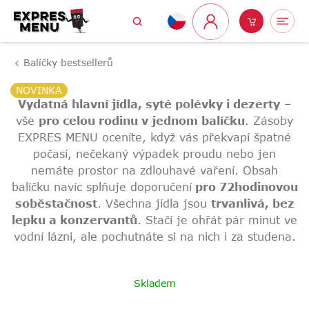
Přejít
Hledat
Nákupní
Me
na
Přihlášení
obsah
košík
Balíčky bestsellerů
NOVINKA
Vydatná hlavní jídla, syté polévky i dezerty
–
vše
pro celou rodinu v jednom balíčku
. Zásoby
EXPRES MENU oceníte, když vás překvapí špatné
počasí, nečekaný výpadek proudu nebo jen
nemáte prostor na zdlouhavé vaření. Obsah
balíčku navíc splňuje doporučení
pro 72hodinovou
soběstačnost
. Všechna jídla jsou
trvanlivá, bez
lepku a konzervantů
. Stačí je ohřát pár minut ve
vodní lázni, ale pochutnáte si na nich i za studena.
Skladem