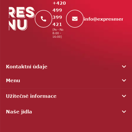
t
+420
í
499
399
info
@
expresmenu.
421
(Po - Pá:
8:00 -
16:00)
Kontaktní údaje
Menu
Užitečné informace
Naše jídla