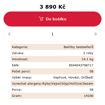
3 890 Kč
Měrná
cena:
Do košíku
Kategorie
:
Balíčky bestsellerů
Záruka
:
2 roky
Hmotnost
:
14.1 kg
EAN
:
8594043798717
Počet porcí
:
58
Výběr masa
:
Vepřové
,
Hovězí
,
Drůbeží
Vynechat alergeny
:
Ryby|Vejce|Sója|Hořčice|Sezam
Porce
:
58
Gram
:
14100