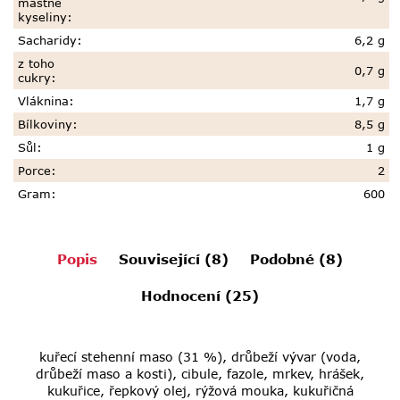
mastné
kyseliny
:
Sacharidy
:
6,2 g
z toho
0,7 g
cukry
:
Vláknina
:
1,7 g
Bílkoviny
:
8,5 g
Sůl
:
1 g
Porce
:
2
Gram
:
600
Popis
Související (8)
Podobné (8)
Hodnocení (25)
kuřecí stehenní maso (31 %), drůbeží vývar (voda,
drůbeží maso a kosti), cibule, fazole, mrkev, hrášek,
kukuřice, řepkový olej, rýžová mouka, kukuřičná