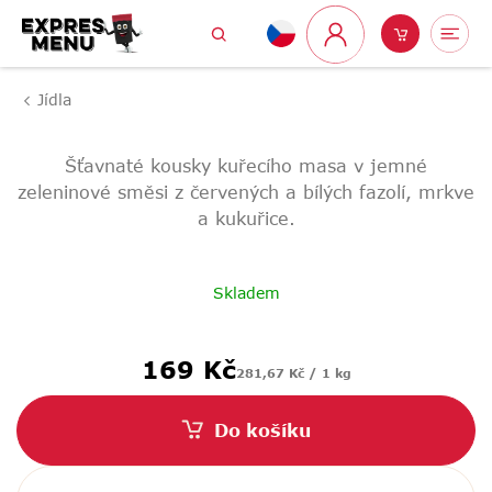
Přejít
Hledat
Nákupní
Me
na
Přihlášení
obsah
košík
Jídla
Šťavnaté kousky kuřecího masa v jemné
zeleninové směsi z červených a bílých fazolí, mrkve
a kukuřice.
Skladem
Měrná
169 Kč
281,67 Kč / 1 kg
cena:
Do košíku