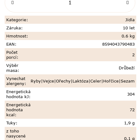
Kategorie
:
Jídla
Záruka
:
10 let
Hmotnost
:
0.6 kg
EAN
:
8594043790483
Počet
2
porcí
:
Výběr
Drůbeží
masa
:
Vynechat
Ryby|Vejce|Ořechy|Laktóza|Celer|Hořčice|Sezam
alergeny
:
Energetická
304
hodnota kJ
:
Energetická
hodnota
72
kcal
:
Tuky
:
1,9 g
z toho
nasycené
0,1 g