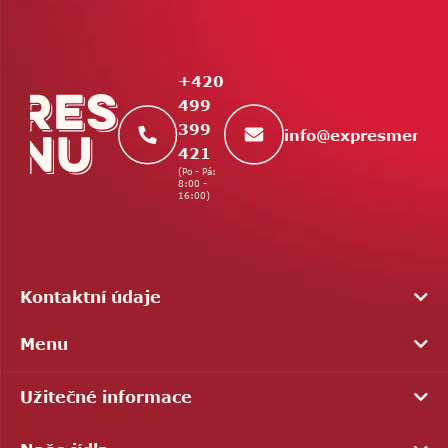
á
p
a
t
+420
í
499
399
info
@
expresmenu.
421
(Po - Pá:
8:00 -
16:00)
Kontaktní údaje
Menu
Užitečné informace