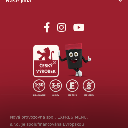
Naše jídla
Nová provozovna spol. EXPRES MENU,
s.r.o. je spolufinancována Evropskou