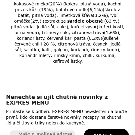
kokosové mléko(20%) (kokos, pitná voda), kachní
prsa s kůží (19%), batátové nudle(6,1%)(škrob z
batát, pitná voda), limetková šťáva(3,2%),rybí
omáčka(2%) (extrakt ze
sardele
obecné
(63 %),
pitná voda, jedlá sůl, cukr), kuřecí vývar(kuřecí kosti,
pitná voda), třtinový cukr, citronová tráva(1,6%),
koriandr listy, červená kari pasta (0,2%)(sušené
červené chilli 28 %, citronová tráva, česnek, jedlá
sůl, šalotka, kafir, galgán, koriandr, římský kmín),
koriandr mletý, římský kmín, chilli, kurkuma,
kafírové lístky.
Nenechte si ujít chutné novinky z
EXPRES MENU
Přihlaste se k odběru EXPRES MENU newsletteru a buďte
první, kdo dostane čerstvé novinky, recepty na chutná
jídla či tipy a triky nejen do kuchyně.