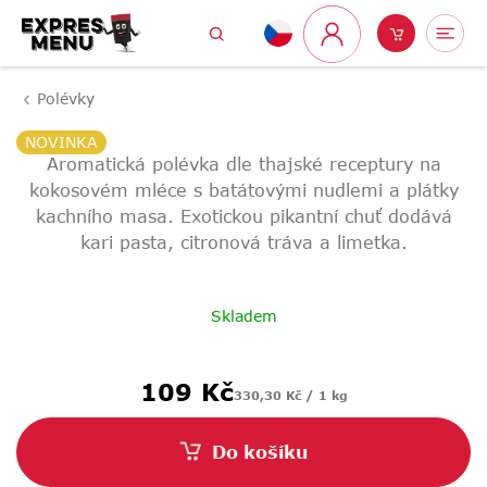
Přejít
Hledat
Nákupní
Me
na
Přihlášení
obsah
košík
Polévky
NOVINKA
Aromatická polévka dle thajské receptury na
kokosovém mléce s batátovými nudlemi a plátky
kachního masa. Exotickou pikantní chuť dodává
kari pasta, citronová tráva a limetka.
Skladem
Měrná
109 Kč
330,30 Kč / 1 kg
cena:
Do košíku