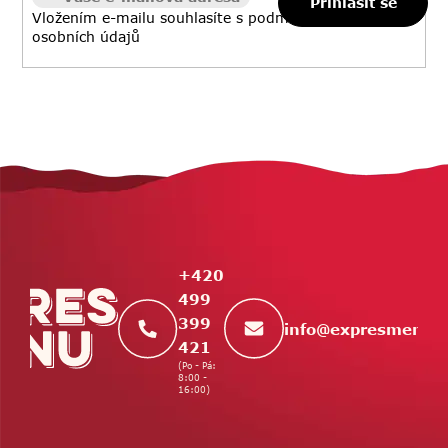
Přihlásit se
Vložením e-mailu souhlasíte s
podmínkami ochrany
osobních údajů
Z
á
p
a
t
+420
í
499
399
info
@
expresmenu.
421
(Po - Pá:
8:00 -
16:00)