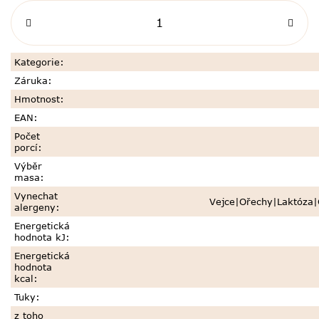
Kategorie
:
Záruka
:
Hmotnost
:
EAN
:
Počet
porcí
:
Výběr
masa
:
Vynechat
Vejce|Ořechy|Laktóza|
alergeny
:
Energetická
hodnota kJ
:
Energetická
hodnota
kcal
:
Tuky
:
z toho