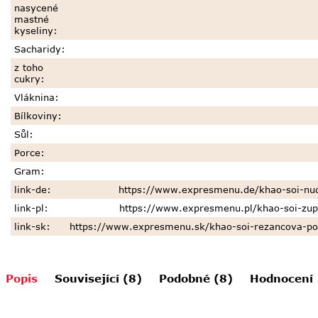
nasycené
mastné
kyseliny
:
Sacharidy
:
z toho
cukry
:
Vláknina
:
Bílkoviny
:
Sůl
:
Porce
:
Gram
:
link-de
:
https://www.expresmenu.de/khao-soi-nud
link-pl
:
https://www.expresmenu.pl/khao-soi-zu
link-sk
:
https://www.expresmenu.sk/khao-soi-rezancova-p
Popis
Související (8)
Podobné (8)
Hodnocení