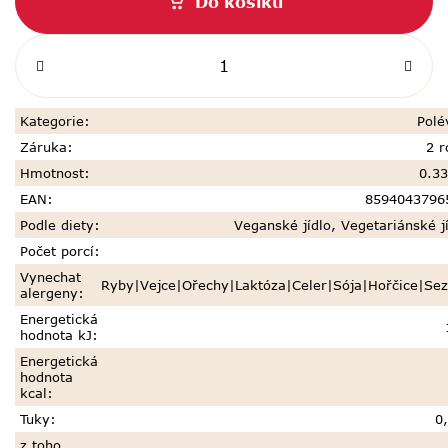
Do košíku
Kategorie
:
Polé
Záruka
:
2 r
Hmotnost
:
0.33
EAN
:
8594043796
Podle diety
:
Veganské jídlo
,
Vegetariánské j
Počet porcí
:
Vynechat
Ryby|Vejce|Ořechy|Laktóza|Celer|Sója|Hořčice|Se
alergeny
:
Energetická
hodnota kJ
:
Energetická
hodnota
kcal
:
Tuky
:
0
z toho