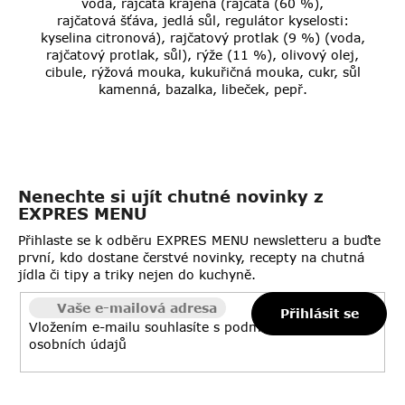
voda, rajčata krájená (rajčata (60 %),
rajčatová šťáva, jedlá sůl, regulátor kyselosti:
kyselina citronová), rajčatový protlak (9 %) (voda,
rajčatový protlak, sůl), rýže (11 %), olivový olej,
cibule, rýžová mouka, kukuřičná mouka, cukr, sůl
kamenná, bazalka, libeček, pepř.
Nenechte si ujít chutné novinky z
EXPRES MENU
Přihlaste se k odběru EXPRES MENU newsletteru a buďte
první, kdo dostane čerstvé novinky, recepty na chutná
jídla či tipy a triky nejen do kuchyně.
Přihlásit se
Vložením e-mailu souhlasíte s
podmínkami ochrany
osobních údajů