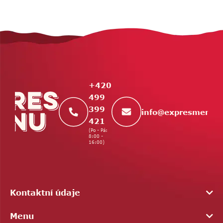
Z
á
p
a
t
+420
í
499
399
info
@
expresmenu.
421
(Po - Pá:
8:00 -
16:00)
Kontaktní údaje
Menu