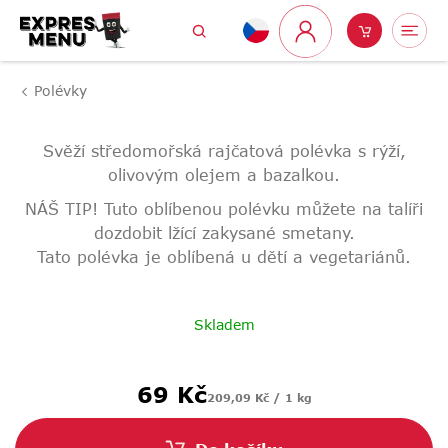
Přejít
Hledat
Nákupní
Me
na
Přihlášení
obsah
košík
Polévky
Svěží středomořská rajčatová polévka s rýží,
olivovým olejem a bazalkou.
NÁŠ TIP! Tuto oblíbenou polévku můžete na talíři
dozdobit lžící zakysané smetany.
Tato polévka je oblíbená u dětí a vegetariánů.
Skladem
Měrná
69 Kč
209,09 Kč / 1 kg
cena: