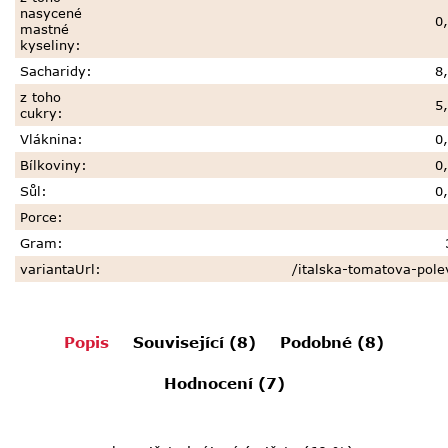
nasycené
0
mastné
kyseliny
:
Sacharidy
:
8
z toho
5
cukry
:
Vláknina
:
0
Bílkoviny
:
0
Sůl
:
0
Porce
:
Gram
:
variantaUrl
:
/italska-tomatova-pole
Popis
Související (8)
Podobné (8)
Hodnocení (7)