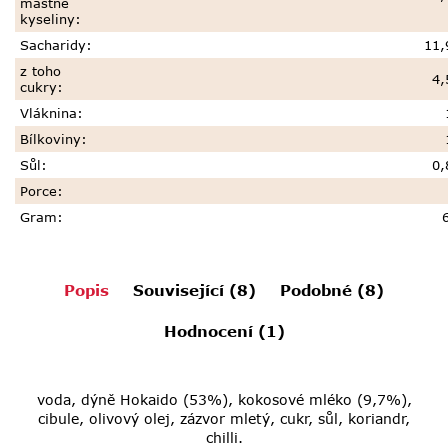
mastné
kyseliny
:
Sacharidy
:
11,
z toho
4,
cukry
:
Vláknina
:
Bílkoviny
:
Sůl
:
0,
Porce
:
Gram
:
Popis
Související (8)
Podobné (8)
Hodnocení (1)
voda, dýně Hokaido (53%), kokosové mléko (9,7%),
cibule, olivový olej, zázvor mletý, cukr, sůl, koriandr,
chilli.