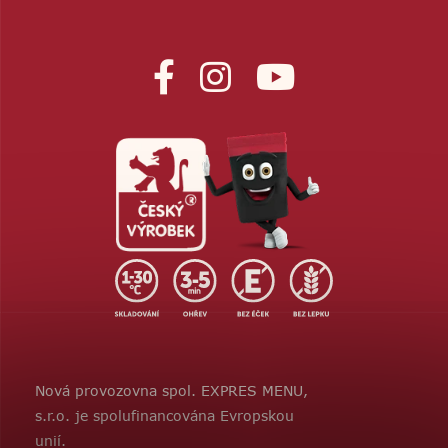
Nová provozovna spol. EXPRES MENU,
s.r.o. je spolufinancována Evropskou
unií.