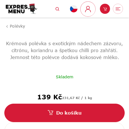
Přejít
Hledat
Nákupní
Me
na
Přihlášení
obsah
košík
Polévky
Krémová polévka s exotickým nádechem zázvoru,
citrónu, koriandru a špetkou chilli pro zahřátí.
Jemnost této polévce dodává kokosové mléko.
Skladem
Měrná
139 Kč
231,67 Kč / 1 kg
cena:
Do košíku