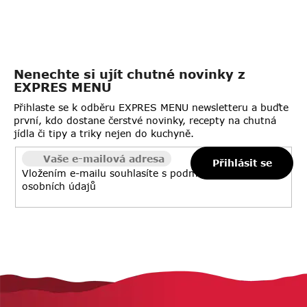
Nenechte si ujít chutné novinky z
EXPRES MENU
Přihlaste se k odběru EXPRES MENU newsletteru a buďte
první, kdo dostane čerstvé novinky, recepty na chutná
jídla či tipy a triky nejen do kuchyně.
Přihlásit se
Vložením e-mailu souhlasíte s
podmínkami ochrany
osobních údajů
Z
á