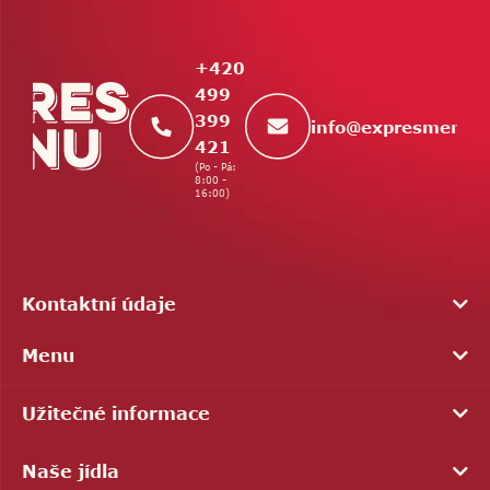
p
a
t
+420
í
499
399
info
@
expresmenu.
421
(Po - Pá:
8:00 -
16:00)
Kontaktní údaje
Menu
Užitečné informace
Naše jídla