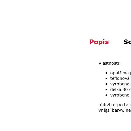
Popis
So
Vlastnosti:
opatřena 
teflonová
vyrobena
délka 30 
vyrobeno
údržba: perte m
vnější barvy,
ne