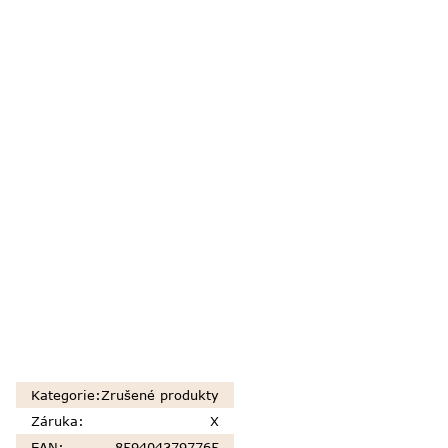
Kategorie
:
Zrušené produkty
Záruka
:
X
EAN
:
8594043797765