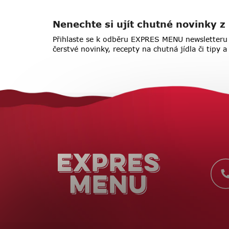
Nenechte si ujít chutné novinky
Přihlaste se k odběru EXPRES MENU newsletteru 
čerstvé novinky, recepty na chutná jídla či tipy 
Z
á
p
a
t
í