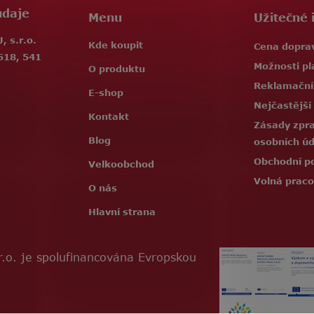
údaje
Menu
Užitečné 
 s.r.o.
Kde koupit
Cena dopra
518, 541
Možnosti pl
O produktu
Reklamační
E-shop
Nejčastější
Kontakt
Zásady zpr
Blog
osobních ú
Obchodní p
Velkoobchod
Volná praco
O nás
Hlavní strana
.o. je spolufinancována Evropskou