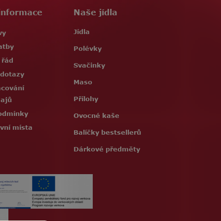
informace
Naše jídla
Jídla
vy
atby
Polévky
 řád
Svačinky
 dotazy
Maso
acování
Přílohy
dajů
odmínky
Ovocné kaše
vní místa
Balíčky bestsellerů
Dárkové předměty