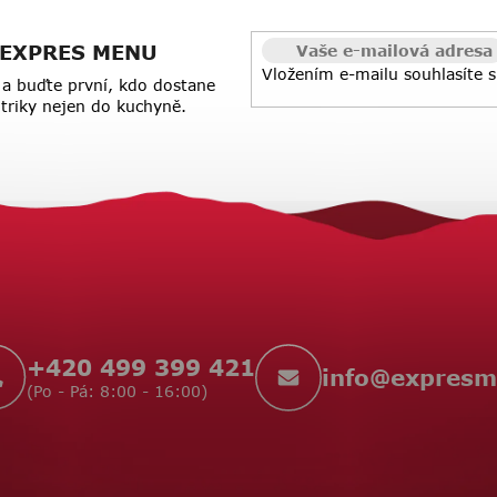
 z EXPRES MENU
Vložením e-mailu souhlasíte 
a buďte první, kdo dostane
a triky nejen do kuchyně.
+420 499 399 421
info
@
expresm
(Po - Pá: 8:00 - 16:00)