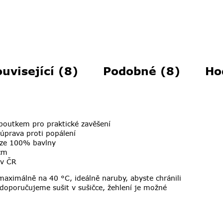
uvisející (8)
Podobné (8)
Ho
poutkem pro praktické zavěšení
 úprava proti popálení
 ze 100% bavlny
cm
 v ČR
aximálně na 40 °C, ideálně naruby, abyste chránili
doporučujeme sušit v sušičce,
žehlení je možné