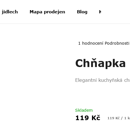
 jídlech
Mapa prodejen
Blog
Kontakt
Průměrné
1 hodnocení
Podrobnosti
hodnocení
produktu
Chňapka
je
5,0
z
5
Elegantní kuchyňská c
hvězdiček.
Skladem
119 Kč
Měrná
119 Kč / 1 k
cena: