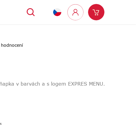
Hledat
Nákupní
Přihlášení
košík
 hodnocení
hňapka v barvách a s logem EXPRES MENU.
s