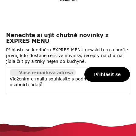
Nenechte si ujít chutné novinky z
EXPRES MENU
Přihlaste se k odběru EXPRES MENU newsletteru a buďte
první, kdo dostane čerstvé novinky, recepty na chutná
jídla či tipy a triky nejen do kuchyně.
Přihlásit se
Vložením e-mailu souhlasíte s
podmínkami ochrany
osobních údajů
Z
á