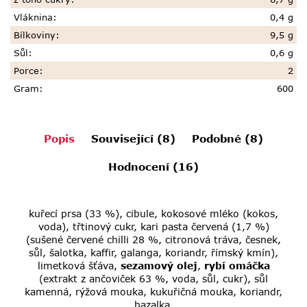
Vláknina
:
0,4 g
Bílkoviny
:
9,5 g
Sůl
:
0,6 g
Porce
:
2
Gram
:
600
Popis
Související (8)
Podobné (8)
Hodnocení (16)
kuřecí prsa (33 %), cibule, kokosové mléko (kokos,
voda), třtinový cukr, kari pasta červená (1,7 %)
(sušené červené chilli 28 %, citronová tráva, česnek,
sůl, šalotka, kaffir, galanga, koriandr, římský kmín),
limetková šťáva,
sezamový
olej
,
rybí
omáčka
(extrakt z ančoviček 63 %, voda, sůl, cukr), sůl
kamenná, rýžová mouka, kukuřičná mouka, koriandr,
bazalka.