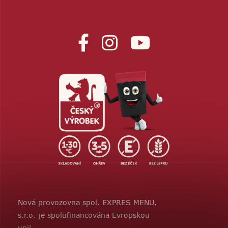
Nová provozovna spol. EXPRES MENU,
s.r.o. je spolufinancována Evropskou
unií.