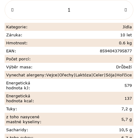
Kategorie
:
Jídla
Záruka
:
10 let
Hmotnost
:
0.6 kg
EAN
:
8594043795877
Počet porcí
:
2
Výběr masa
:
Drůbeží
Vynechat alergeny
:
Vejce|Ořechy|Laktóza|Celer|Sója|Hořčice
Energetická
579
hodnota kJ
:
Energetická
137
hodnota kcal
:
Tuky
:
7,2 g
z toho nasycené
5,7 g
mastné kyseliny
:
Sacharidy
:
10,5 g
z toho cukry
:
6,7 g