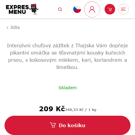
Přejít
Hledat
Nákupní
Me
na
Přihlášení
obsah
košík
Jídla
Intenzivní chuťový zážitek z Thajska Vám dopřeje
pikantní omáčka se šťavnatými kousky kuřecích
prsou, s kokosovým mlékem, kari, koriandrem a
limetkou.
Skladem
Měrná
209 Kč
348,33 Kč / 1 kg
cena:
Do košíku