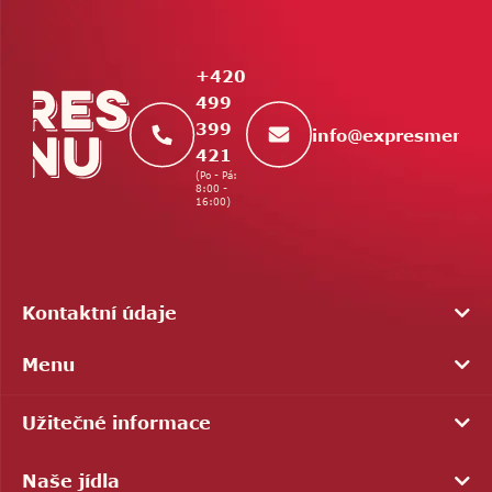
p
a
t
+420
í
499
399
info
@
expresmenu.
421
(Po - Pá:
8:00 -
16:00)
Kontaktní údaje
Menu
Užitečné informace
Naše jídla