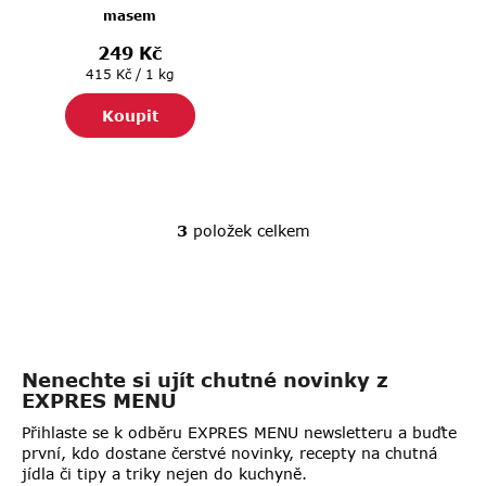
masem
2 PORCE
249 Kč
Měrná
415 Kč / 1 kg
cena:
Koupit
3
položek celkem
O
v
l
á
d
a
Nenechte si ujít chutné novinky z
c
EXPRES MENU
í
p
Přihlaste se k odběru EXPRES MENU newsletteru a buďte
r
první, kdo dostane čerstvé novinky, recepty na chutná
jídla či tipy a triky nejen do kuchyně.
v