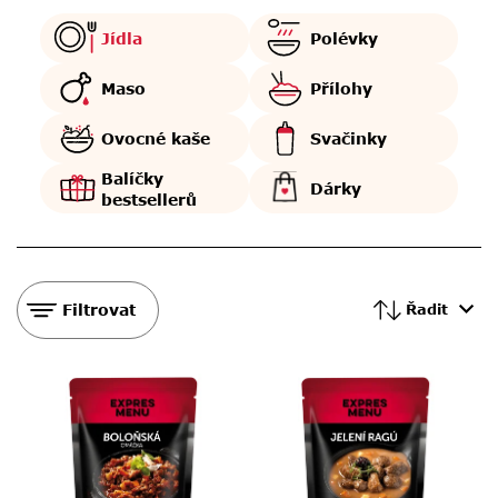
Jídla
Polévky
Maso
Přílohy
Ovocné kaše
Svačinky
Balíčky
Dárky
bestsellerů
Filtrovat
Řadit
V
ý
p
i
s