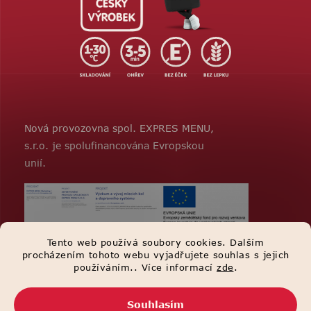
Nová provozovna spol. EXPRES MENU,
s.r.o. je spolufinancována Evropskou
unií.
Tento web používá soubory cookies. Dalším
procházením tohoto webu vyjadřujete souhlas s jejich
používáním.. Více informací
zde
.
Souhlasím