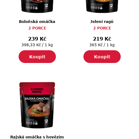
p
r
o
Boloňská omáčka
Jelení ragú
d
2 PORCE
2 PORCE
u
239 Kč
219 Kč
k
Měrná
Měrná
398,33 Kč / 1 kg
365 Kč / 1 kg
cena:
cena:
t
Koupit
Koupit
ů
Rajská omáčka s hovězím