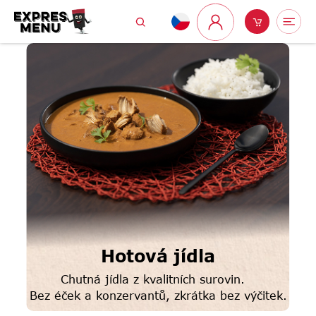
Přejít
Hledat
Nákupní
Me
na
Přihlášení
obsah
košík
Hotová jídla
Chutná jídla z kvalitních surovin.
Bez éček a konzervantů, zkrátka bez výčitek.