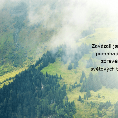
Zavázali j
pomáhají
zdravé
světových t