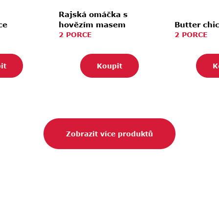
Rajská omáčka s
ce
hovězím masem
Butter chi
2 PORCE
2 PORCE
it
Koupit
K
Zobrazit více produktů