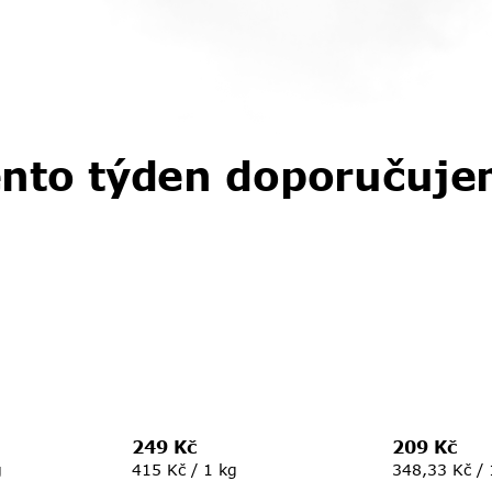
nto týden doporučuj
249 Kč
209 Kč
Měrná
Měrná
g
415 Kč / 1 kg
348,33 Kč / 
cena:
cena: