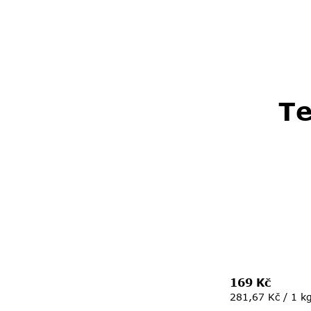
Te
169 Kč
Měrná
281,67 Kč / 1 k
cena: