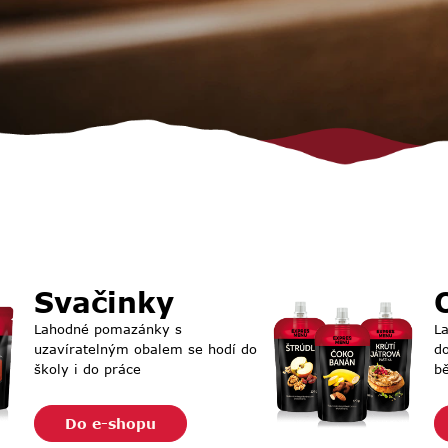
Svačinky
Lahodné pomazánky s
L
uzavíratelným obalem se hodí do
do
školy i do práce
b
Do e-shopu