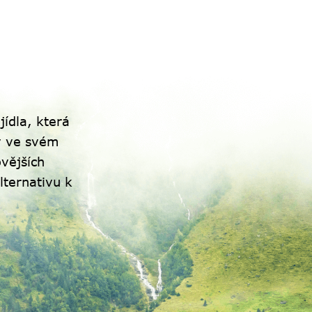
ídla, která
y ve svém
vějších
lternativu k