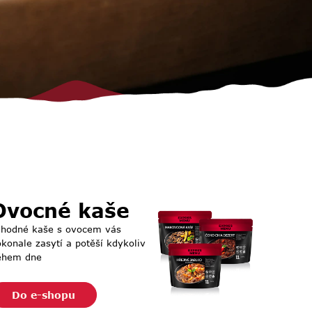
Ovocné kaše
ahodné kaše s ovocem vás
konale zasytí a potěší kdykoliv
ěhem dne
Do e-shopu