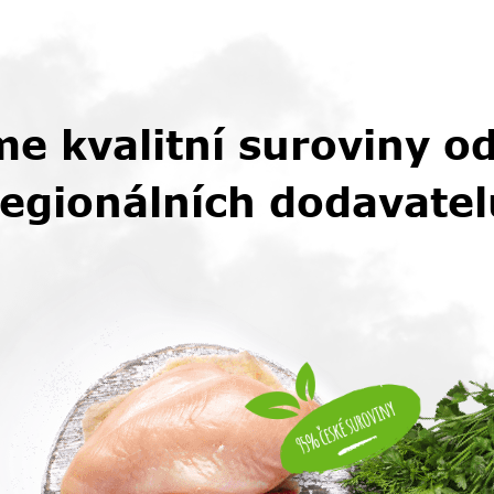
e kvalitní suroviny o
regionálních dodavatel