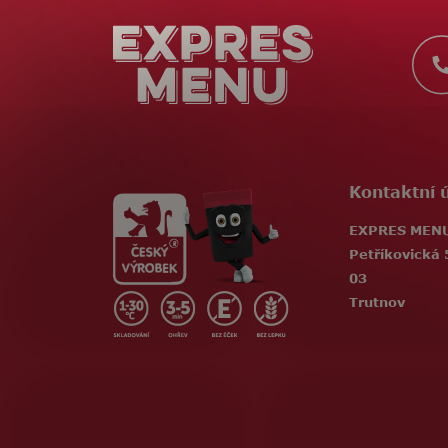
a
t
í
Kontaktní 
EXPRES MENU,
Petříkovická 
03
Trutnov