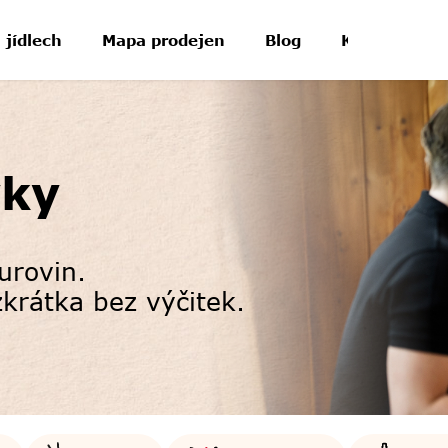
 jídlech
Mapa prodejen
Blog
Kontakt
vky
 surovin.
krátka bez výčitek.