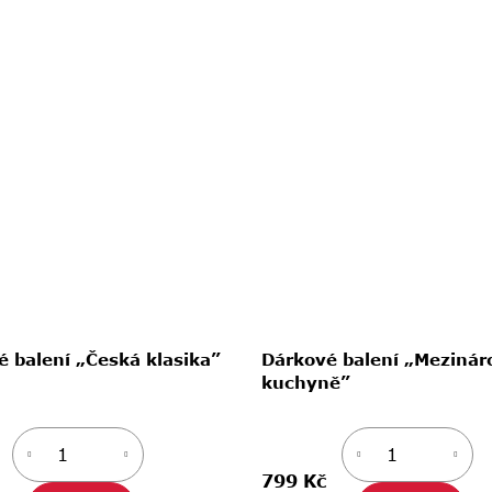
 balení „Česká klasika”
Dárkové balení „Mezinár
kuchyně”
799 Kč