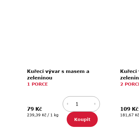
Kuřecí vývar s masem a
Kuřecí
zeleninou
zeleni
1 PORCE
2 PORC
79 Kč
109 Kč
Měrná
Měrná
239,39 Kč / 1 kg
181,67 Kč
Koupit
cena:
cena: