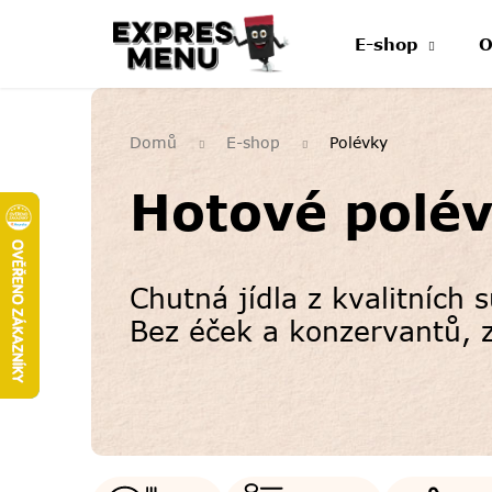
Přejít
na
E-shop
O
obsah
Domů
E-shop
Polévky
Hotové polé
Chutná jídla z kvalitních
Bez éček a konzervantů, z