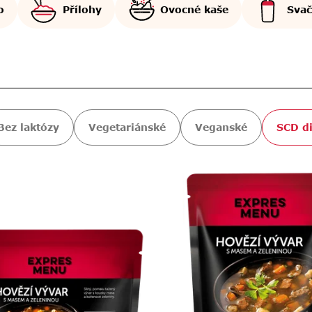
o
Přílohy
Ovocné kaše
Svač
Bez laktózy
Vegetariánské
Veganské
SCD di