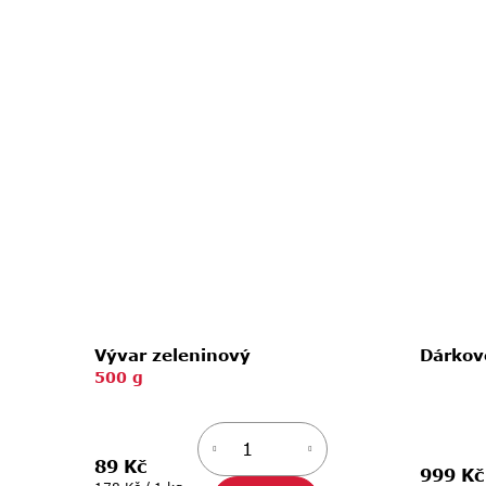
Vývar zeleninový
Dárkové
500 g
89 Kč
999 Kč
Měrná