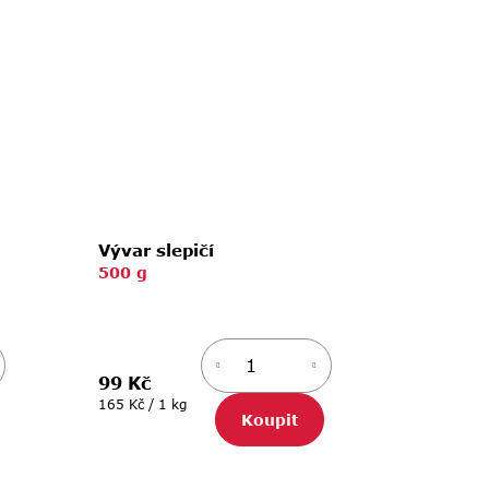
Vývar slepičí
500 g
99 Kč
Měrná
165 Kč / 1 kg
Koupit
cena: