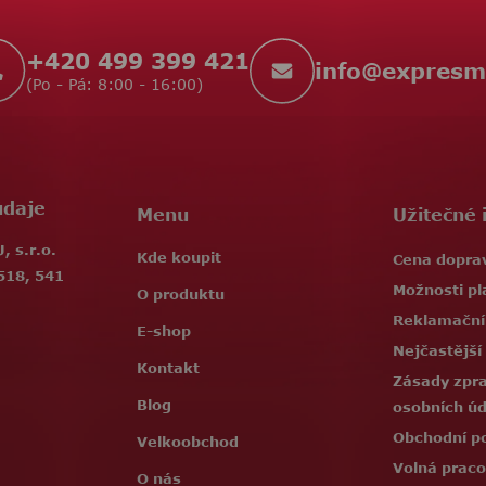
s
u
+420 499 399 421
info
@
expresm
(Po - Pá: 8:00 - 16:00)
údaje
Menu
Užitečné 
 s.r.o.
Kde koupit
Cena dopra
518, 541
Možnosti pl
O produktu
Reklamační
E-shop
Nejčastější
Kontakt
Zásady zpr
Blog
osobních ú
Obchodní p
Velkoobchod
Volná praco
O nás