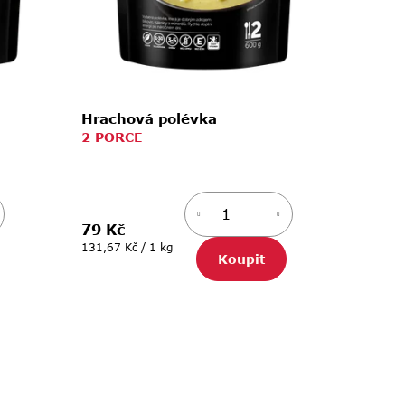
Hrachová polévka
2 PORCE
79 Kč
Měrná
131,67 Kč / 1 kg
Koupit
cena: