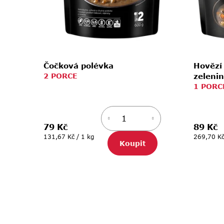
u
k
t
ů
Čočková polévka
Hovězí
2 PORCE
zeleni
1 PORC
79 Kč
89 Kč
Měrná
Měrná
131,67 Kč / 1 kg
269,70 Kč
Koupit
cena:
cena: