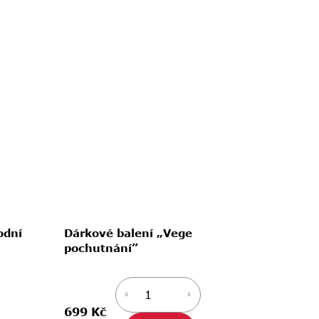
odní
Dárkové balení „Vege
pochutnání”
699 Kč