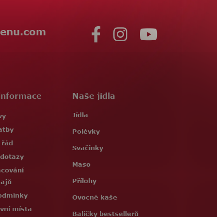
enu.com
informace
Naše jídla
Jídla
vy
atby
Polévky
 řád
Svačinky
 dotazy
Maso
acování
Přílohy
dajů
odmínky
Ovocné kaše
vní místa
Balíčky bestsellerů