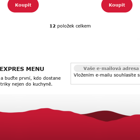
Koupit
Koupit
12
položek celkem
O
v
l
á
d
a
 z EXPRES MENU
c
Vložením e-mailu souhlasíte 
í
a buďte první, kdo dostane
p
a triky nejen do kuchyně.
r
v
k
y
v
ý
p
i