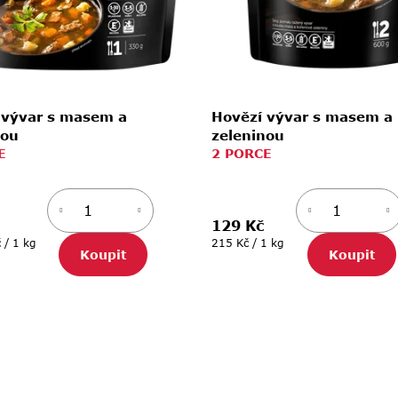
 vývar s masem a
Hovězí vývar s masem a
nou
zeleninou
E
2 PORCE
129 Kč
Měrná
 / 1 kg
215 Kč / 1 kg
Koupit
Koupit
cena: