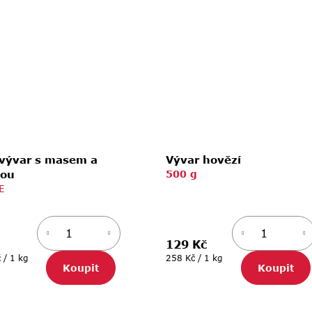
 vývar s masem a
Vývar hovězí
nou
500 g
E
129 Kč
Měrná
 / 1 kg
258 Kč / 1 kg
Koupit
Koupit
cena: