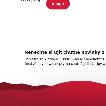
178 Kč / 1 kg
Koupit
cena:
Nenechte si ujít chutné novinky
Přihlaste se k odběru EXPRES MENU newsletteru 
čerstvé novinky, recepty na chutná jídla či tipy 
Z
á
p