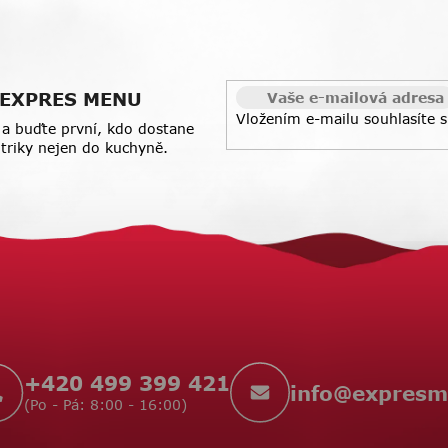
l
á
d
a
 z EXPRES MENU
c
Vložením e-mailu souhlasíte 
í
a buďte první, kdo dostane
p
a triky nejen do kuchyně.
r
v
k
y
v
ý
p
i
s
u
+420 499 399 421
info
@
expresm
(Po - Pá: 8:00 - 16:00)