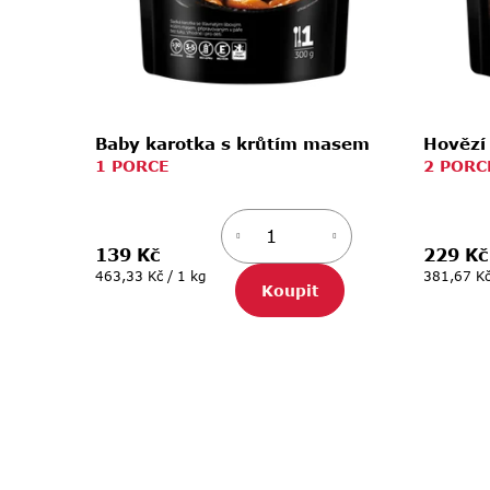
u
k
t
ů
Baby karotka s krůtím masem
Hovězí
1 PORCE
2 PORC
139 Kč
229 Kč
Měrná
Měrná
463,33 Kč / 1 kg
381,67 Kč
Koupit
cena:
cena: