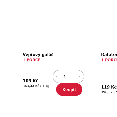
Vepřový guláš
Ratatou
1 PORCE
1 PORC
109 Kč
Měrná
363,33 Kč / 1 kg
119 Kč
Koupit
cena:
Měrná
396,67 Kč
cena: