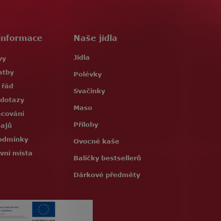
informace
Naše jídla
Jídla
vy
atby
Polévky
 řád
Svačinky
 dotazy
Maso
acování
Přílohy
dajů
odmínky
Ovocné kaše
vní místa
Balíčky bestsellerů
Dárkové předměty