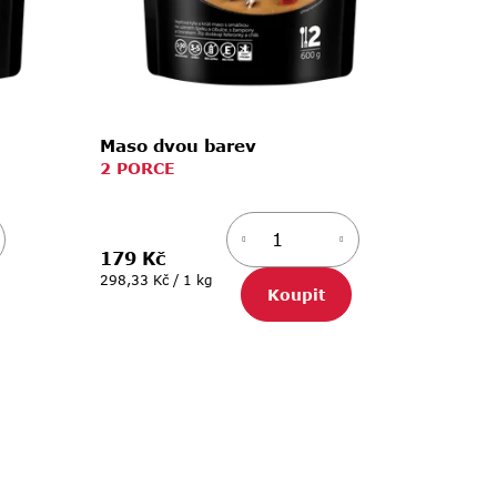
Maso dvou barev
2 PORCE
179 Kč
Měrná
298,33 Kč / 1 kg
Koupit
cena: