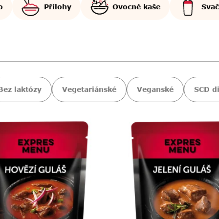
o
Přílohy
Ovocné kaše
Svač
Bez laktózy
Vegetariánské
Veganské
SCD di