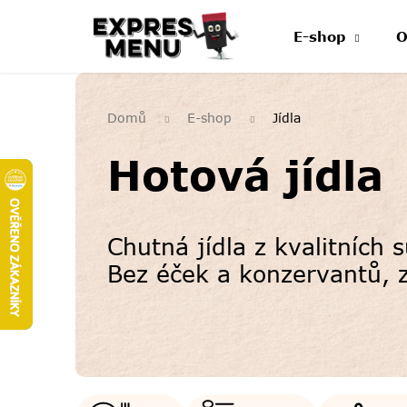
Přejít
na
E-shop
O
obsah
Domů
E-shop
Jídla
Hotová jídla
Chutná jídla z kvalitních
Bez éček a konzervantů, z