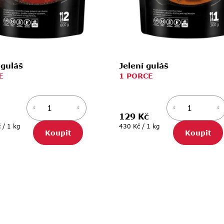
 guláš
Jelení guláš
E
1 PORCE
129 Kč
Měrná
 / 1 kg
430 Kč / 1 kg
Koupit
Koupit
cena: