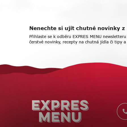
Nenechte si ujít chutné novinky
Přihlaste se k odběru EXPRES MENU newsletteru 
čerstvé novinky, recepty na chutná jídla či tipy 
Z
á
p
a
t
í