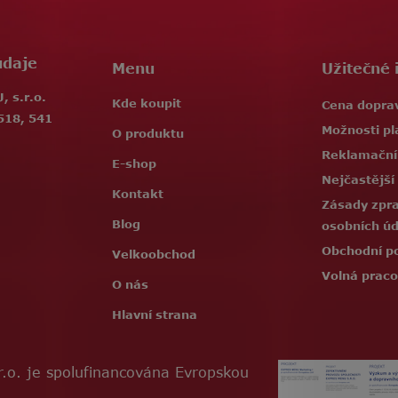
údaje
Menu
Užitečné 
 s.r.o.
Kde koupit
Cena dopra
518, 541
Možnosti pl
O produktu
Reklamační
E-shop
Nejčastější
Kontakt
Zásady zpr
Blog
osobních ú
Obchodní p
Velkoobchod
Volná praco
O nás
Hlavní strana
.o. je spolufinancována Evropskou