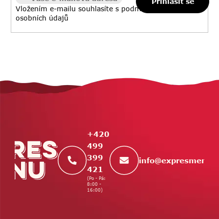
Přihlásit se
y
Vložením e-mailu souhlasíte s
podmínkami ochrany
v
osobních údajů
ý
p
i
s
u
Z
á
p
a
t
+420
í
499
399
info
@
expresmenu.
421
(Po - Pá:
8:00 -
16:00)