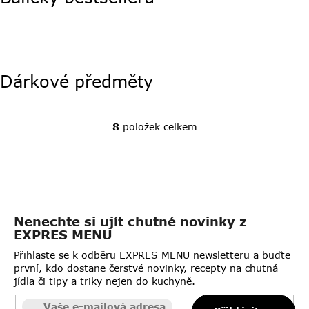
Dárkové předměty
8
položek celkem
O
v
l
á
d
a
Nenechte si ujít chutné novinky z
c
EXPRES MENU
í
p
Přihlaste se k odběru EXPRES MENU newsletteru a buďte
r
první, kdo dostane čerstvé novinky, recepty na chutná
jídla či tipy a triky nejen do kuchyně.
v
k