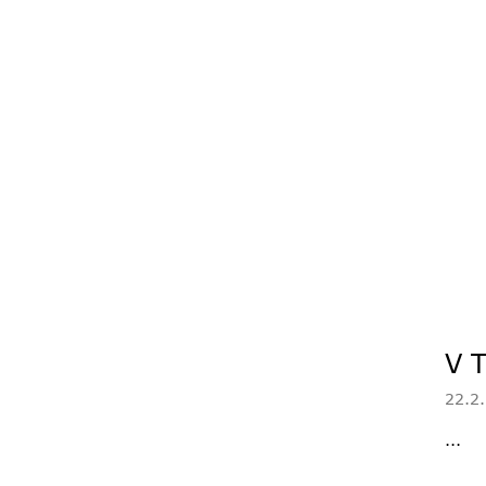
V T
22.2
...