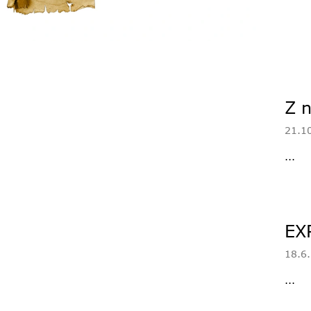
ů
Z n
21.1
...
EX
18.6
...