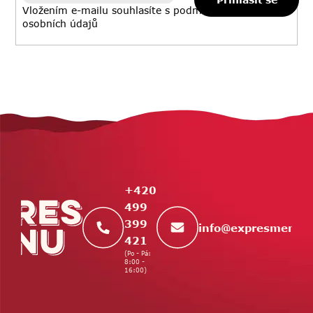
y
Vložením e-mailu souhlasíte s
podmínkami ochrany
v
osobních údajů
ý
p
i
s
u
Z
á
p
a
t
+420
í
499
399
info
@
expresmenu.
421
(Po - Pá:
8:00 -
16:00)