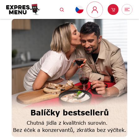
Přejít
Hledat
Nákupní
Me
na
Přihlášení
obsah
košík
Balíčky bestsellerů
Chutná jídla z kvalitních surovin.
Bez éček a konzervantů, zkrátka bez výčitek.