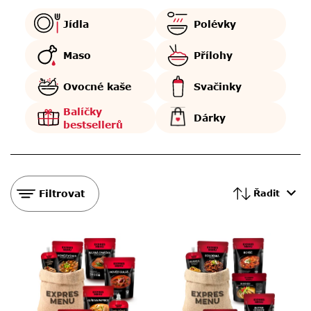
Jídla
Polévky
Maso
Přílohy
Ovocné kaše
Svačinky
Balíčky
Dárky
bestsellerů
Filtrovat
Řadit
V
ý
p
i
s