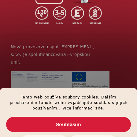
Nová provozovna spol. EXPRES MENU,
s.r.o. je spolufinancována Evropskou
unií.
Tento web používá soubory cookies. Dalším
procházením tohoto webu vyjadřujete souhlas s jejich
používáním.. Více informací
zde
.
Souhlasím