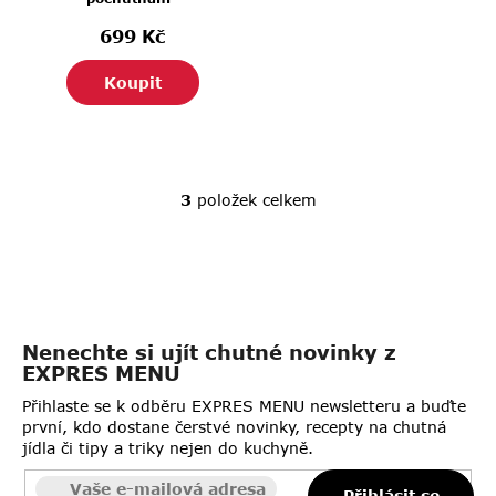
699 Kč
Koupit
3
položek celkem
O
v
l
á
d
a
Nenechte si ujít chutné novinky z
c
EXPRES MENU
í
p
Přihlaste se k odběru EXPRES MENU newsletteru a buďte
r
první, kdo dostane čerstvé novinky, recepty na chutná
jídla či tipy a triky nejen do kuchyně.
v
k
Přihlásit se