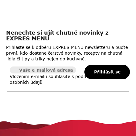
Nenechte si ujít chutné novinky z
EXPRES MENU
Přihlaste se k odběru EXPRES MENU newsletteru a buďte
první, kdo dostane čerstvé novinky, recepty na chutná
jídla či tipy a triky nejen do kuchyně.
Přihlásit se
Vložením e-mailu souhlasíte s
podmínkami ochrany
osobních údajů
Z
á