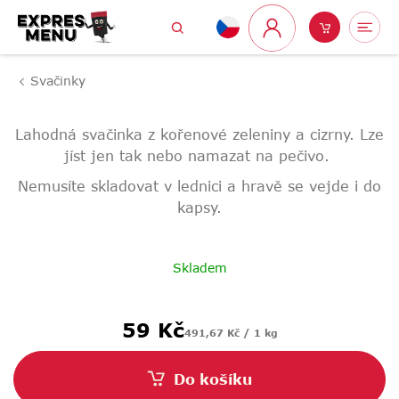
Přejít
Hledat
Nákupní
Me
na
Přihlášení
obsah
košík
Svačinky
Lahodná svačinka z kořenové zeleniny a cizrny. Lze
jíst jen tak nebo namazat na pečivo.
Nemusíte skladovat v lednici a hravě se vejde i do
kapsy.
Skladem
Měrná
59 Kč
491,67 Kč / 1 kg
cena:
Do košíku