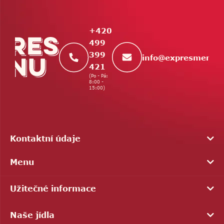
p
a
t
+420
í
499
399
info
@
expresmenu.
421
(Po - Pá:
8:00 -
15:00)
Kontaktní údaje
Menu
Užitečné informace
Naše jídla