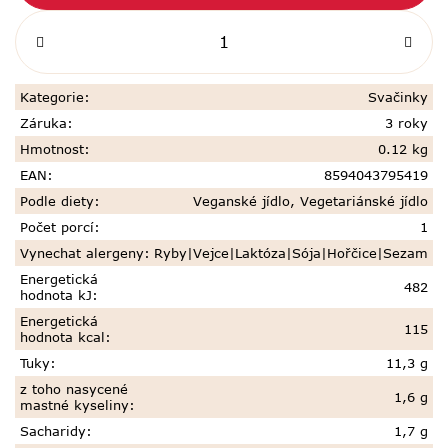
Kategorie
:
Svačinky
Záruka
:
3 roky
Hmotnost
:
0.12 kg
EAN
:
8594043795419
Podle diety
:
Veganské jídlo
,
Vegetariánské jídlo
Počet porcí
:
1
Vynechat alergeny
:
Ryby|Vejce|Laktóza|Sója|Hořčice|Sezam
Energetická
482
hodnota kJ
:
Energetická
115
hodnota kcal
:
Tuky
:
11,3 g
z toho nasycené
1,6 g
mastné kyseliny
:
Sacharidy
:
1,7 g