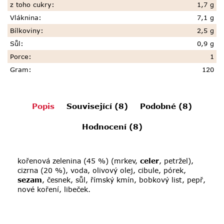
z toho cukry
:
1,7 g
Vláknina
:
7,1 g
Bílkoviny
:
2,5 g
Sůl
:
0,9 g
Porce
:
1
Gram
:
120
Popis
Související (8)
Podobné (8)
Hodnocení (8)
kořenová zelenina (45 %) (mrkev,
celer
, petržel),
cizrna (20 %), voda, olivový olej, cibule, pórek,
sezam
, česnek, sůl, římský kmín, bobkový list, pepř,
nové koření, libeček.